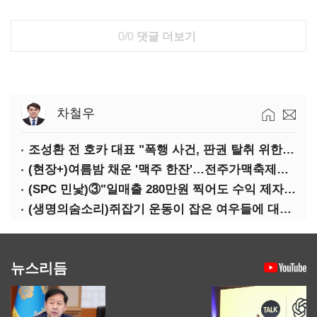
0/0
댓글 더보기
차철우
조성환 전 호카 대표 "폭행 사건, 판권 탈취 위한 공작…대기업 배후 의심"
(현장+)여름밤 채운 '맥주 한잔'…전주가맥축제를 가다
(SPC 민낯)③"일매출 280만원 찍어도 수익 제자리"…점주 울리는 '상시 할인'
(생명의숨소리)쥐잡기 운동이 잡은 여우들에 대하여
뉴스리듬