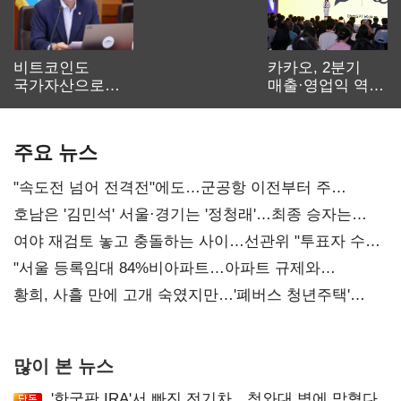
비트코인도
카카오, 2분기
국가자산으로…'
매출·영업익 역대
보관·평가·처분'
최대…에이전트
기준은 숙제
AI 수익화 관건
주요 뉴스
"속도전 넘어 전격전"에도…군공항 이전부터 주
52시간까지 '뇌관'
호남은 '김민석' 서울·경기는 '정청래'…최종 승자는
'안갯속'
여야 재검토 놓고 충돌하는 사이…선관위 "투표자 수
오차 당연"
"서울 등록임대 84%비아파트…아파트 규제와
달리해야"
황희, 사흘 만에 고개 숙였지만…'폐버스 청년주택'
후폭풍
많이 본 뉴스
'한국판 IRA'서 빠진 전기차…청와대 벽에 막혔다