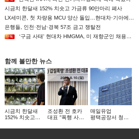
시금치 한달새 152% 치솟고 가금류 90만마리 폐사
LX세미콘, 첫 차량용 MCU 양산 돌입…현대차·기아에
공급
은행들, 인천·전남·경북 57조 금고 쟁탈전
‘구금 사태’ 현대차 HMGMA, 미 재향군인 채용
확대로 분위기 반전
함께 볼만한 뉴스
시금치 한달새
조성환 전 호카
매일유업
152% 치솟고
대표 "폭행 사건,
평택공장서 청소
가금류 90만마리
판권 탈취 위한
작업 중 1명
폐사
공작…대기업
사망…"안전관리
배후 의심"
체계 재점검"