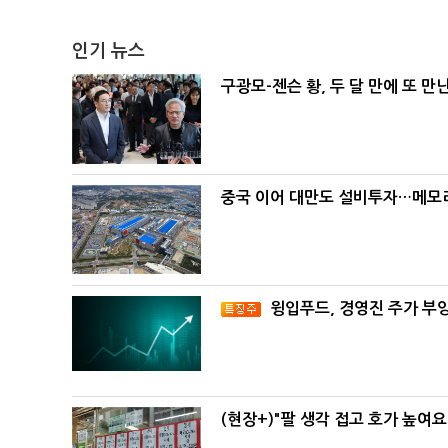
인기 뉴스
구광모-젠슨 황, 두 달 만에 또 만
중국 이어 대만도 설비투자…메모리
윙입푸드, 경영진 주가 부
(현장+)"팔 생각 접고 호가 높여요