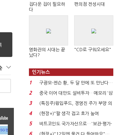
집다운 집이 필요하
편의점 전성시대
다
영화관의 시대는 끝
"CD로 구워오세요"
났다?
순
인기뉴스
1
구광모-젠슨 황, 두 달 만에 또 만난다…
로봇·AI 등 논...
2
중국 이어 대만도 설비투자…메모리 ‘삼
국전쟁’
3
(특징주)윙입푸드, 경영진 주가 부양 의
지에 상한가...
4
(현장+)"팔 생각 접고 호가 높여
요"…'덜 똘똘한 한 채' 20...
5
비트코인도 국가자산으로…'보관·평가·
처분' 기준은 ...
6
(현장+)"12일엔 물건 다 들어와요"…