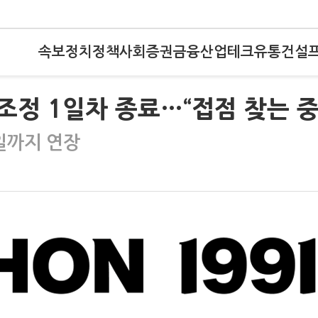
속보
정치
정책
사회
증권
금융
산업
테크
유통
건설
조정 1일차 종료…“접점 찾는 중
일까지 연장