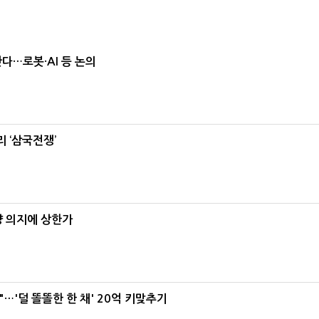
난다…로봇·AI 등 논의
 ‘삼국전쟁’
양 의지에 상한가
"…'덜 똘똘한 한 채' 20억 키맞추기