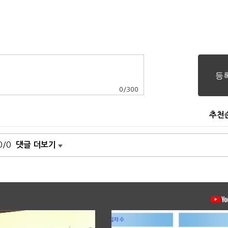
0
/
300
추천
0/0
댓글 더보기