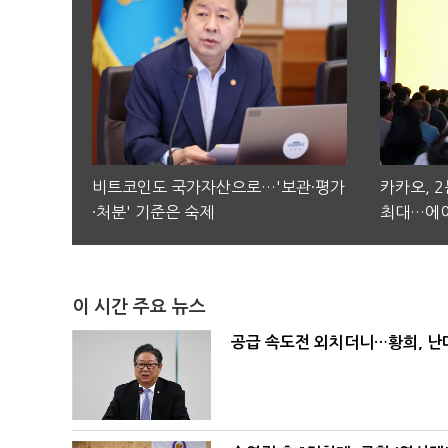
비트코인도 국가자산으로…'보관·평가
카카오, 
·처분' 기준은 숙제
최대…에이
이 시간 주요 뉴스
공급 속도전 외치더니…황희, 난