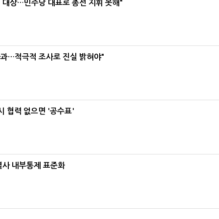
택' 대상…민주당 대표로 총선 지휘 못해"
사과…적극적 조사로 진실 밝혀야"
 협력 없으면 '공수표'
계열사 내부통제 표준화