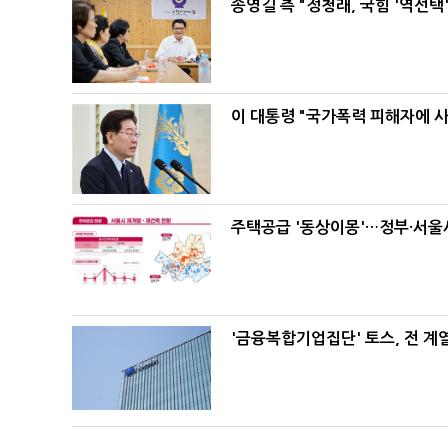
송영길 측 "정청래, 국힘 '역선
이 대통령 "국가폭력 피해자에 
주택공급 '동상이몽'…정부·서울시
'금융복합기업집단' 토스, 전 