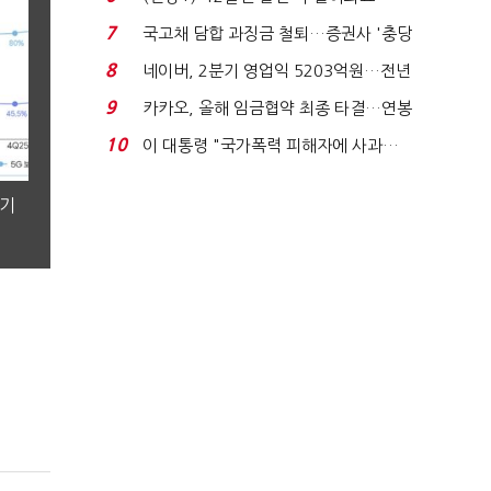
빈 매대 채우며 문 연 ...
7
국고채 담합 과징금 철퇴…증권사 '충당
금 폭탄' 우려...
8
네이버, 2분기 영업익 5203억원…전년
비 0.2% 감소...
9
카카오, 올해 임금협약 최종 타결…연봉
6.3% 인상·격려...
10
이 대통령 "국가폭력 피해자에 사과…
적극적 조사로 진...
분기