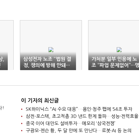
상,
삼성전자 노조 “법원 결
가처분 일부 인용에 노
면
정, 쟁의에 방해 안돼…
조 “파업 문제없어”…
총파업 예정대로”
운 걸린 ‘최후 협상’
이 기자의 최신글
다!
SK하이닉스 “AI 수요 대응”…용인·청주 팹에 54조 투자
삼전-포스텍, 초고적층 3D 낸드 한계 돌파…성능·전력효율
중국 이어 대만도 설비투자…메모리 ‘삼국전쟁’
구광모-젠슨 황, 두 달 만에 또 만난다…로봇·AI 등 논의