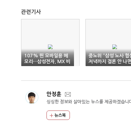
관련기사
107% 뛴 모바일용 메
중노위 “삼성 노사 협
모리…삼성전자, MX 비
저녁까지 결론 안 나
용 변수 ‘고심’
19일 계속”
안정훈
싱싱한 정보와 살아있는 뉴스를 제공하겠습니
뉴스북