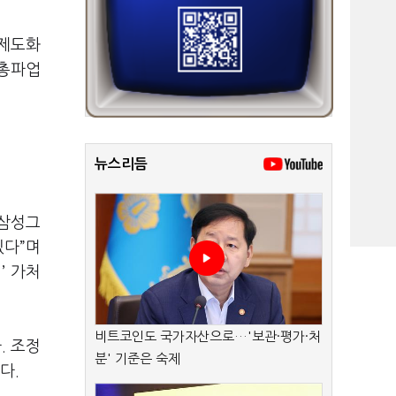
 제도화
 총파업
뉴스리듬
 삼성그
있다”며
’ 가처
비트코인도 국가자산으로…'보관·평가·처
. 조정
분' 기준은 숙제
다.