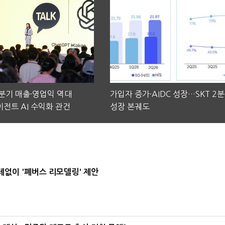
2분기 매출·영업익 역대
가입자 증가·AIDC 성장…SKT 2
전트 AI 수익화 관건
성장 본궤도
데없이 '폐버스 리모델링' 제안