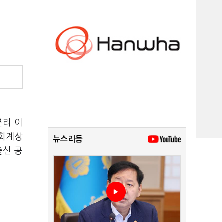
리 이
 회계상
뉴스리듬
출신 공