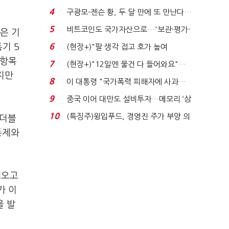
에너지안보 핵심...
4
구광모-젠슨 황, 두 달 만에 또 만난다…
로봇·AI 등 논...
5
비트코인도 국가자산으로…'보관·평가·
은 기
처분' 기준은 ...
기 5
6
(현장+)"팔 생각 접고 호가 높여
요"…'덜 똘똘한 한 채' 20...
 항목
7
(현장+)"12일엔 물건 다 들어와요"…
지만
빈 매대 채우며 문 연 ...
8
이 대통령 "국가폭력 피해자에 사과…
적극적 조사로 진...
9
중국 이어 대만도 설비투자…메모리 ‘삼
국전쟁’
10
(특징주)윙입푸드, 경영진 주가 부양 의
비더블
지에 상한가...
통제와
해오고
가 이
을 발