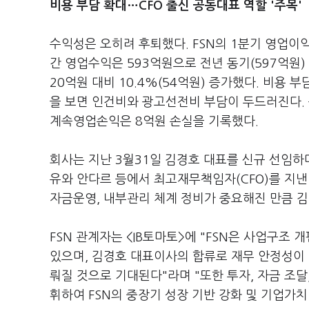
비용 부담 확대…CFO 출신 공동대표 역할 '주목'
수익성은 오히려 후퇴했다. FSN의 1분기 영업이익
간 영업수익은 593억원으로 전년 동기(597억원) 
20억원 대비 10.4%(54억원) 증가했다. 비용
을 보면 인건비와 광고선전비 부담이 두드러진다. 
계속영업손익은 8억원 손실을 기록했다.
회사는 지난 3월31일 김경호 대표를 신규 선임하
유와 안다르 등에서 최고재무책임자(CFO)를 지낸
자금운영, 내부관리 체계 정비가 중요해진 만큼 김
FSN 관계자는 <IB토마토>에 "FSN은 사업구
있으며, 김경호 대표이사의 합류로 재무 안정성이
뤄질 것으로 기대된다"라며 "또한 투자, 자금 조달
휘하여 FSN의 중장기 성장 기반 강화 및 기업가