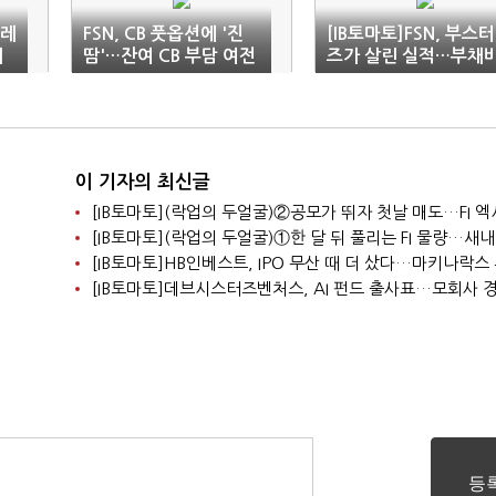
퍼레
FSN, CB 풋옵션에 '진
[IB토마토]FSN, 부스터
지
땀'…잔여 CB 부담 여전
즈가 살린 실적…부채
율 300% 부담
이 기자의 최신글