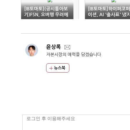
[IB토마토](공시톺아보
[IB토마토]하이퍼코
기)FSN, 오버행 우려에
이션, AI '출사표' 냈
'전전긍긍'
만…문어발 사업 확장
'우려'
윤상록
자본시장의 매력을 담겠습니다.
뉴스북