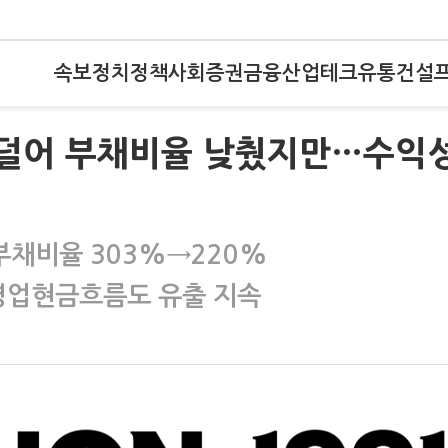
속보
정치
정책
사회
증권
금융
산업
테크
유통
건설
회사 덜어 부채비율 낮췄지만…수익
부채비율 303%→220%
영업현금흐름도 유출 지속