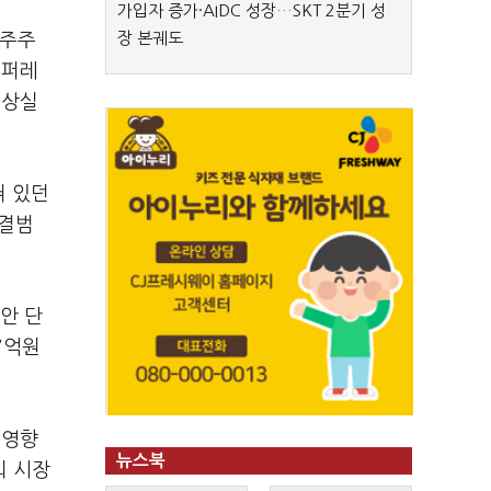
가입자 증가·AIDC 성장…SKT 2분기 성
장 본궤도
대주주
코퍼레
 상실
혀 있던
연결범
동안 단
7억원
 영향
뉴스북
외 시장