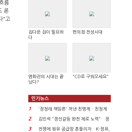
 흐름
드 론
다"고
집다운 집이 필요하
편의점 전성시대
다
영화관의 시대는 끝
"CD로 구워오세요"
났다?
인기뉴스
1
'정청래 책임론' 꺼낸 친명계…친청계
는 추가투표 때리기...
2
김민석 "경선갈등 완전 제로 노력"…정
청래 "반명 공세 사...
3
전쟁에 원유 공급망 흔들리자…K-정유,