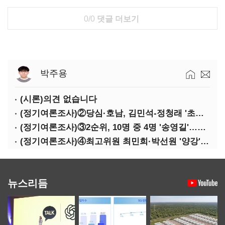
0/0
댓글 더보기
박주용
(시론)의견 없습니다
(정기여론조사)②당심·호남, 김민석-정청래 '초접전'
(정기여론조사)③2순위, 10명 중 4명 '송영길'…정청래 '한 자릿수'
(정기여론조사)④최고위원 최민희·박선원 '양강'…서미화·이성윤·임미애 뒤이어
뉴스리듬