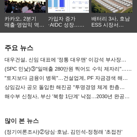
카카오, 2분기
가입자 증가
배터리 3사, 호남
매출·영업익 역대
·AIDC 성장…
ESS 시장서
최대…에이전트
SKT 2분기 성장
‘격돌’
AI 수익화 관건
본궤도
주요 뉴스
대우건설, 신임 대표에 '정통 대우맨' 이강석 부사장
내정
(SPC 민낯)③"일매출 280만원 찍어도 수익 제자리"…
점주 울리는 '상시 할인'
"토지보다 금융이 병목"…건설업계, PF 자금경색 해소
목소리
상임감사 공모 돌입한 해진공 "투명경영 체계 한층
강화"
해수부 신청사, 부산 '북항 1단계' 낙점…2030년 완공
목표
많이 본 뉴스
(정기여론조사)②당심·호남, 김민석-정청래 '초접전'