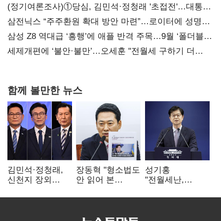
(정기여론조사)①당심, 김민석·정청래 '초접전'…대통령
지지도 '50% 아래로'(종합)
삼전닉스 “주주환원 확대 방안 마련”…로이터에 성명
보내
삼성 Z8 역대급 ‘흥행’에 애플 반격 주목…9월 ‘폴더블
대전’
세제개편에 ‘불안·불만’…오세훈 "전월세 구하기 더
힘들어질 것"
함께 볼만한 뉴스
김민석·정청래,
장동혁 "형소법도
성기홍
신천지 장외
안 읽어 본
"전월세난,
설전…송영길
대통령…빛의
세금보단 수요·
"호남 계몽 규탄"
속도로 무너질
공급 문제"…닥공
것"
시사