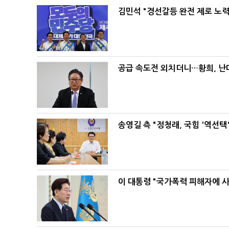
김민석 "경선갈등 완전 제로 노력
공급 속도전 외치더니…황희, 난
송영길 측 "정청래, 국힘 '역선
이 대통령 "국가폭력 피해자에 