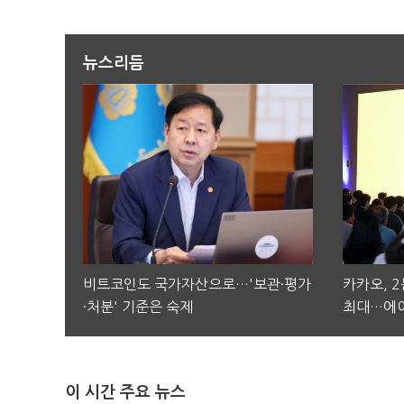
뉴스리듬
비트코인도 국가자산으로…'보관·평가
카카오, 
·처분' 기준은 숙제
최대…에이
이 시간 주요 뉴스