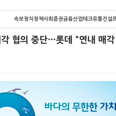
속보
정치
정책
사회
증권
금융
산업
테크
유통
건설
각 협의 중단…롯데 "연내 매각