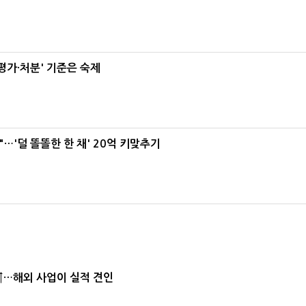
가·처분' 기준은 숙제
"…'덜 똘똘한 한 채' 20억 키맞추기
↑…해외 사업이 실적 견인