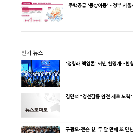
주택공급 '동상이몽'…정부·서울시
인기 뉴스
'정청래 책임론' 꺼낸 친명계…친
김민석 "경선갈등 완전 제로 노력"
구광모-젠슨 황, 두 달 만에 또 만