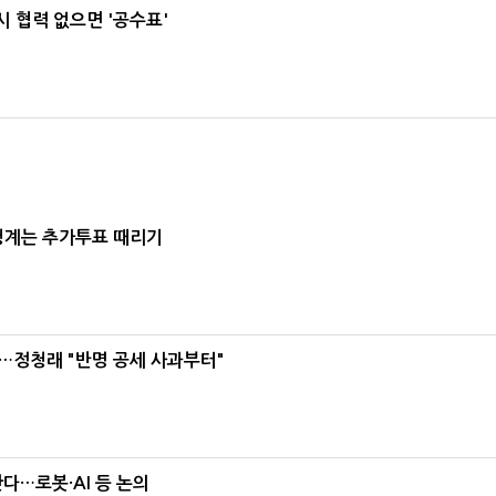
 협력 없으면 '공수표'
청계는 추가투표 때리기
…정청래 "반명 공세 사과부터"
난다…로봇·AI 등 논의