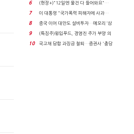
요"…'덜 똘똘한 한 채' 20...
6
(현장+)"12일엔 물건 다 들어와요"…
빈 매대 채우며 문 연 ...
7
이 대통령 "국가폭력 피해자에 사과…
적극적 조사로 진...
8
중국 이어 대만도 설비투자…메모리 ‘삼
국전쟁’
9
(특징주)윙입푸드, 경영진 주가 부양 의
지에 상한가...
10
국고채 담합 과징금 철퇴…증권사 '충당
금 폭탄' 우려...