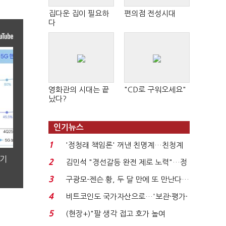
집다운 집이 필요하
편의점 전성시대
다
영화관의 시대는 끝
"CD로 구워오세요"
났다?
인기뉴스
1
'정청래 책임론' 꺼낸 친명계…친청계
는 추가투표 때리기...
분기
2
김민석 "경선갈등 완전 제로 노력"…정
청래 "반명 공세 사...
3
구광모-젠슨 황, 두 달 만에 또 만난다…
로봇·AI 등 논...
4
비트코인도 국가자산으로…'보관·평가·
처분' 기준은 ...
5
(현장+)"팔 생각 접고 호가 높여