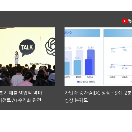
2분기 매출·영업익 역대
가입자 증가·AIDC 성장…SKT 2
전트 AI 수익화 관건
성장 본궤도