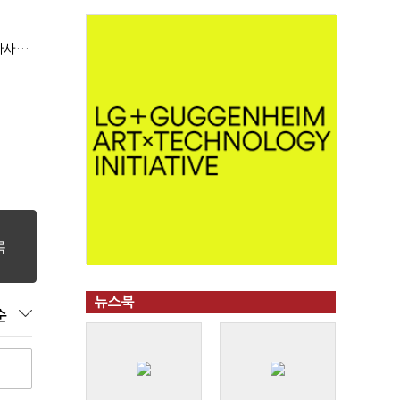
현대지에프홀딩스, 2분기 영업익 15.6%↑…500억 규모 자사주 매입
뉴스북
순