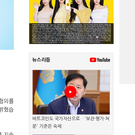
뉴스리듬
 협의를
 밝혔습
비트코인도 국가자산으로…'보관·평가·처
분' 기준은 숙제