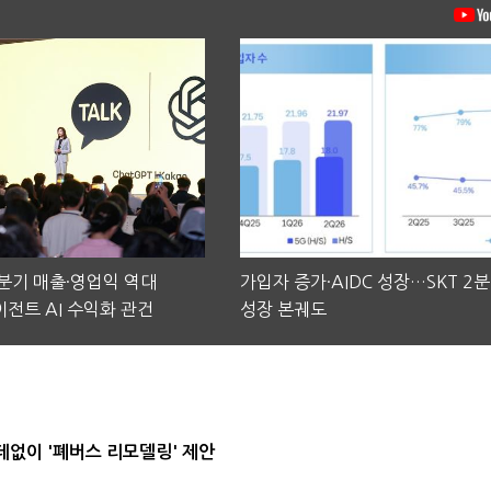
2분기 매출·영업익 역대
가입자 증가·AIDC 성장…SKT 2
전트 AI 수익화 관건
성장 본궤도
데없이 '폐버스 리모델링' 제안