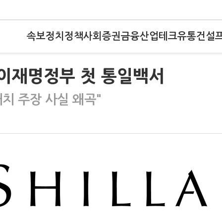
속보
정치
정책
사회
증권
금융
산업
테크
유통
건설
…이재명정부 첫 통일백서
치 주장 사실 왜곡"