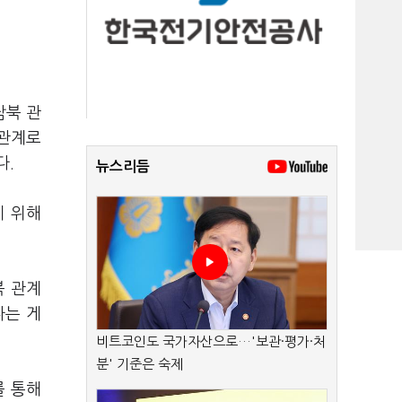
남북 관
가관계로
다.
뉴스리듬
기 위해
북 관계
다는 게
비트코인도 국가자산으로…'보관·평가·처
분' 기준은 숙제
를 통해