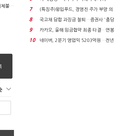
"첨단전력 획득제도 패러다임 전환…상생 생태계 조성해 대체불가 K-방산 도약"
적극적 조사로 진...
7
(특징주)윙입푸드, 경영진 주가 부양 의
지에 상한가...
8
국고채 담합 과징금 철퇴…증권사 '충당
금 폭탄' 우려...
9
카카오, 올해 임금협약 최종 타결…연봉
6.3% 인상·격려...
10
네이버, 2분기 영업익 5203억원…전년
비 0.2% 감소...
순