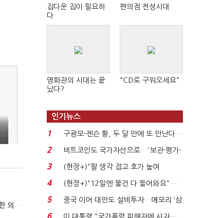
집다운 집이 필요하
편의점 전성시대
다
영화관의 시대는 끝
"CD로 구워오세요"
났다?
인기뉴스
1
구광모-젠슨 황, 두 달 만에 또 만난다…
로봇·AI 등 논...
2
비트코인도 국가자산으로…'보관·평가·
처분' 기준은 ...
3
(현장+)"팔 생각 접고 호가 높여
요"…'덜 똘똘한 한 채' 20...
4
(현장+)"12일엔 물건 다 들어와요"…
빈 매대 채우며 문 연 ...
5
중국 이어 대만도 설비투자…메모리 ‘삼
국방부, 역대 참모총장 사관학교 통합 재검토 요구에 "다양한 의견 수렴해 합리적 시스템 만들 것"
국전쟁’
6
이 대통령 "국가폭력 피해자에 사과…