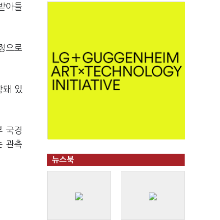
 받아들
과정으로
함돼 있
부 국경
는 관측
뉴스북