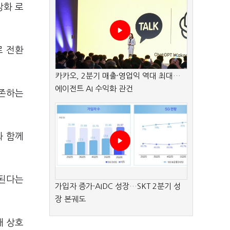
상화 로
로 전환
카카오, 2분기 매출·영업익 역대 최대…
에이전트 AI 수익화 관건
공존하는
와 함께
치된다는
가입자 증가·AIDC 성장…SKT 2분기 성
장 본궤도
해 상호