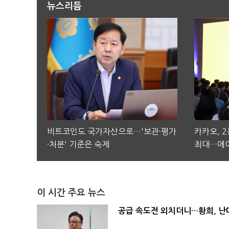
뉴스리듬
비트코인도 국가자산으로…'보관·평가
카카오, 
·처분' 기준은 숙제
최대…에이
이 시간 주요 뉴스
공급 속도전 외치더니…황희, 난