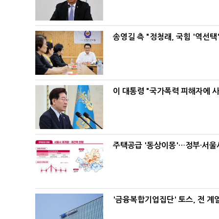
송영길 측 "정청래, 국힘 '역선
이 대통령 "국가폭력 피해자에 
주택공급 '동상이몽'…정부·서울시
'금융복합기업집단' 토스, 전 