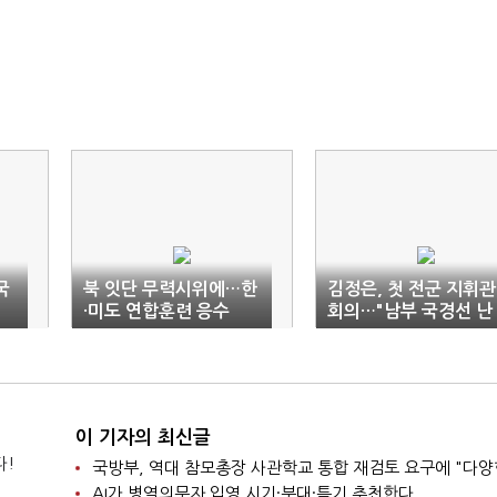
국
북 잇단 무력시위에…한
김정은, 첫 전군 지휘관
·미도 연합훈련 응수
회의…"남부 국경선 난
공불락 요새로"
이 기자의 최신글
다!
AI가 병역의무자 입영 시기·부대·특기 추천한다