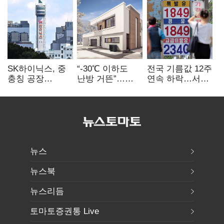
SK하이닉스, 중
“-30℃ 이하도
전국 기름값 12주
충칭 공장
난방 거뜬”…
연속 하락…서울
지분매각
삼성, 미
휘발윳값 1909원
검토?…“확정된
국립연구소와
바 없어”
개발 협력
뉴스
뉴스북
뉴스리듬
토마토증권통 Live