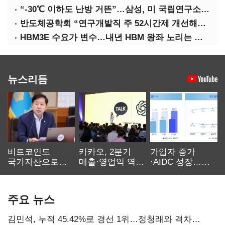
“-30℃ 이하도 난방 거뜬”…삼성, 미 국립연구소와 개발 협력
반도체공학회 “연구개발직 주 52시간제 개선해야”
HBM3E 수요가 변수…내년 HBM 왕좌 노리는 삼성
뉴스리듬
비트코인도
카카오, 2분기
가입자 증가
국가자산으로…'
매출·영업익 역대
·AIDC 성장…
보관·평가·처분'
최대…에이전트
SKT 2분기 성장
기준은 숙제
AI 수익화 관건
본궤도
주요 뉴스
김민석, 누적 45.42%로 경선 1위…정청래와 격차