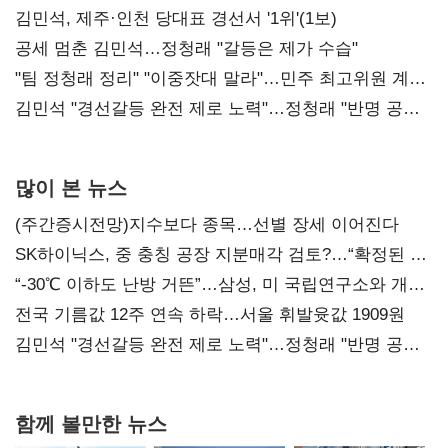
0.86%p(2보)
김민석, 제주·인천 당대표 경선서 '1위'(1보)
공세 멈춘 김민석…정청래 "갈등은 제가 수습"
"팀 정청래 정리" "이중잣대 말라"…민주 최고위원 계파
다툼 격화
김민석 "경선갈등 완전 제로 노력"…정청래 "반명 공세
사과부터"
많이 본 뉴스
(주간증시전망)지수보다 종목…선별 장세 이어진다
SK하이닉스, 중 충칭 공장 지분매각 검토?…“확정된 바
없어”
“-30℃ 이하도 난방 거뜬”…삼성, 미 국립연구소와 개발
협력
전국 기름값 12주 연속 하락…서울 휘발윳값 1909원
김민석 "경선갈등 완전 제로 노력"…정청래 "반명 공세
사과부터"
함께 볼만한 뉴스