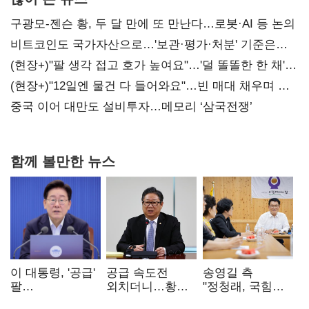
구광모-젠슨 황, 두 달 만에 또 만난다…로봇·AI 등 논의
비트코인도 국가자산으로…'보관·평가·처분' 기준은
숙제
(현장+)"팔 생각 접고 호가 높여요"…'덜 똘똘한 한 채'
20억 키맞추기
(현장+)"12일엔 물건 다 들어와요"…빈 매대 채우며 문
연 홈플러스
중국 이어 대만도 설비투자…메모리 ‘삼국전쟁’
함께 볼만한 뉴스
이 대통령, '공급'
공급 속도전
송영길 측
팔
외치더니…황희,
"정청래, 국힘
걷어붙였는데…
난데없이 '폐버스
'역선택' 대상…