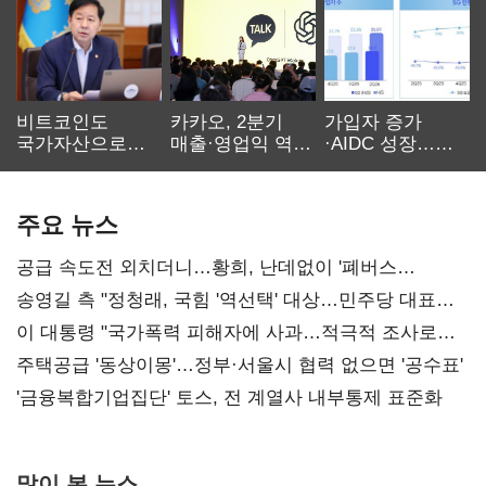
비트코인도
카카오, 2분기
가입자 증가
국가자산으로…'
매출·영업익 역대
·AIDC 성장…
보관·평가·처분'
최대…에이전트
SKT 2분기 성장
기준은 숙제
AI 수익화 관건
본궤도
주요 뉴스
공급 속도전 외치더니…황희, 난데없이 '폐버스
리모델링' 제안
송영길 측 "정청래, 국힘 '역선택' 대상…민주당 대표로
총선 지휘 못해"
이 대통령 "국가폭력 피해자에 사과…적극적 조사로
진실 밝혀야"
주택공급 '동상이몽'…정부·서울시 협력 없으면 '공수표'
'금융복합기업집단' 토스, 전 계열사 내부통제 표준화
많이 본 뉴스