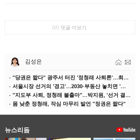
0/0
댓글 더보기
김성은
"당권은 짧다" 광주서 터진 '정청래 사퇴론'…최고위 '아수라장'
서울시장 선거의 '경고'…2030·부동산 놓치면 '총선도 대선도' 패배
"지도부 사퇴, 정청래 불출마"…박지원, '선거 결과 책임' 강조
몸 낮춘 정청래, 작심 마무리 발언 "정권은 짧다"
뉴스리듬