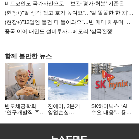
비트코인도 국가자산으로…'보관·평가·처분' 기준은
숙제
(현장+)"팔 생각 접고 호가 높여요"…'덜 똘똘한 한 채'
20억 키맞추기
(현장+)"12일엔 물건 다 들어와요"…빈 매대 채우며 문
연 홈플러스
중국 이어 대만도 설비투자…메모리 ‘삼국전쟁’
함께 볼만한 뉴스
반도체공학회
진에어, 2분기
SK하이닉스 “AI
“연구개발직 주
영업손실
수요 대응”…용인
52시간제
731억…유가
·청주 팹에 54조
개선해야”
상승 여파
투자