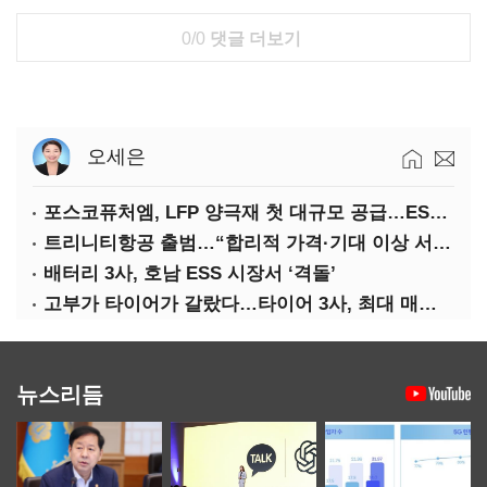
0/0
댓글 더보기
오세은
포스코퓨처엠, LFP 양극재 첫 대규모 공급…ESS 시장 공략
트리니티항공 출범…“합리적 가격·기대 이상 서비스로 승부”
배터리 3사, 호남 ESS 시장서 ‘격돌’
고부가 타이어가 갈랐다…타이어 3사, 최대 매출에도 영업익 희비
뉴스리듬