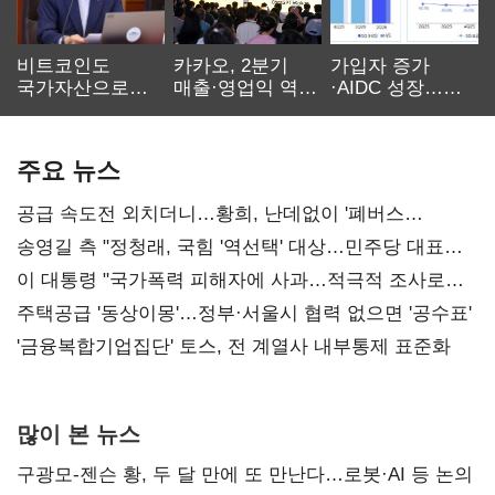
비트코인도
카카오, 2분기
가입자 증가
국가자산으로…'
매출·영업익 역대
·AIDC 성장…
보관·평가·처분'
최대…에이전트
SKT 2분기 성장
기준은 숙제
AI 수익화 관건
본궤도
주요 뉴스
공급 속도전 외치더니…황희, 난데없이 '폐버스
리모델링' 제안
송영길 측 "정청래, 국힘 '역선택' 대상…민주당 대표로
총선 지휘 못해"
이 대통령 "국가폭력 피해자에 사과…적극적 조사로
진실 밝혀야"
주택공급 '동상이몽'…정부·서울시 협력 없으면 '공수표'
'금융복합기업집단' 토스, 전 계열사 내부통제 표준화
많이 본 뉴스
구광모-젠슨 황, 두 달 만에 또 만난다…로봇·AI 등 논의