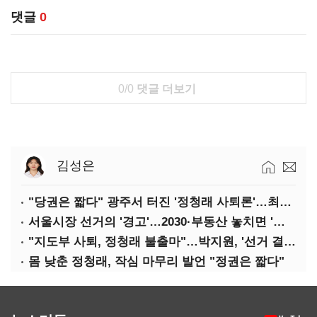
댓글
0
0/0
댓글 더보기
김성은
"당권은 짧다" 광주서 터진 '정청래 사퇴론'…최고위 '아수라장'
서울시장 선거의 '경고'…2030·부동산 놓치면 '총선도 대선도' 패배
"지도부 사퇴, 정청래 불출마"…박지원, '선거 결과 책임' 강조
몸 낮춘 정청래, 작심 마무리 발언 "정권은 짧다"