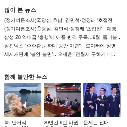
많이 본 뉴스
(정기여론조사)②당심·호남, 김민석-정청래 '초접전'
(정기여론조사)①당심, 김민석·정청래 '초접전'…대통령
지지도 '50% 아래로'(종합)
삼성 Z8 역대급 ‘흥행’에 애플 반격 주목…9월 ‘폴더블
대전’
삼전닉스 “주주환원 확대 방안 마련”…로이터에 성명
보내
세제개편에 ‘불안·불만’…오세훈 "전월세 구하기 더
힘들어질 것"
함께 볼만한 뉴스
북, 단거리
20년간 9번 바뀐
문제는 전대