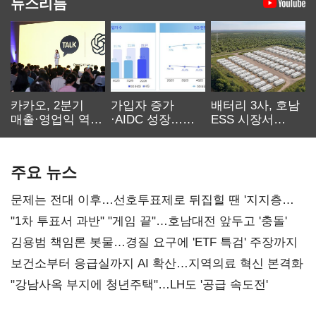
뉴스리듬
카카오, 2분기
가입자 증가
배터리 3사, 호남
매출·영업익 역대
·AIDC 성장…
ESS 시장서
최대…에이전트
SKT 2분기 성장
‘격돌’
AI 수익화 관건
본궤도
주요 뉴스
문제는 전대 이후…선호투표제로 뒤집힐 땐 '지지층
불복'
"1차 투표서 과반" "게임 끝"…호남대전 앞두고 '충돌'
김용범 책임론 봇물…경질 요구에 'ETF 특검' 주장까지
보건소부터 응급실까지 AI 확산…지역의료 혁신 본격화
"강남사옥 부지에 청년주택"…LH도 '공급 속도전'