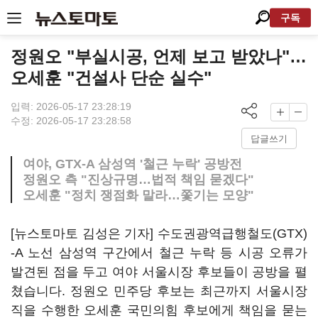
구독
정원오 "부실시공, 언제 보고 받았나"…
오세훈 "건설사 단순 실수"
입력: 2026-05-17 23:28:19
수정: 2026-05-17 23:28:58
답글쓰기
여야, GTX-A 삼성역 '철근 누락' 공방전
정원오 측 "진상규명…법적 책임 묻겠다"
오세훈 "정치 쟁점화 말라…쫓기는 모양"
[뉴스토마토 김성은 기자] 수도권광역급행철도(GTX)
-A 노선 삼성역 구간에서 철근 누락 등 시공 오류가
발견된 점을 두고 여야 서울시장 후보들이 공방을 펼
쳤습니다. 정원오 민주당 후보는 최근까지 서울시장
직을 수행한 오세훈 국민의힘 후보에게 책임을 묻는