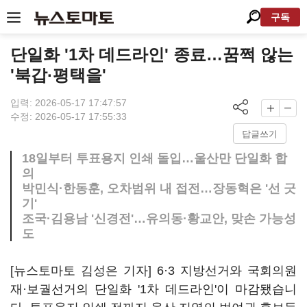
구독
단일화 '1차 데드라인' 종료…꿈쩍 않는
'북갑·평택을'
입력: 2026-05-17 17:47:57
수정: 2026-05-17 17:55:33
답글쓰기
18일부터 투표용지 인쇄 돌입…울산만 단일화 합
의
박민식·한동훈, 오차범위 내 접전…장동혁은 '선 긋
기'
조국·김용남 '신경전'…유의동·황교안, 맞손 가능성
도
[뉴스토마토 김성은 기자] 6·3 지방선거와 국회의원
재·보궐선거의 단일화 '1차 데드라인'이 마감됐습니