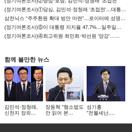
(정기여론조사)②당심·호남, 김민석-정청래 '초접전'
(정기여론조사)①당심, 김민석·정청래 '초접전'…대통령
지지도 '50% 아래로'(종합)
삼전닉스 “주주환원 확대 방안 마련”…로이터에 성명
보내
(정기여론조사)⑤이 대통령 지지율 47.7%…일주일
만에 다시 40%대
(정기여론조사)④최고위원 최민희·박선원 '양강'…
서미화·이성윤·임미애 뒤이어
함께 볼만한 뉴스
김민석·정청래,
장동혁 "형소법도
성기홍
신천지 장외
안 읽어 본
"전월세난,
설전…송영길
대통령…빛의
세금보단 수요·
"호남 계몽 규탄"
속도로 무너질
공급 문제"…닥공
것"
시사