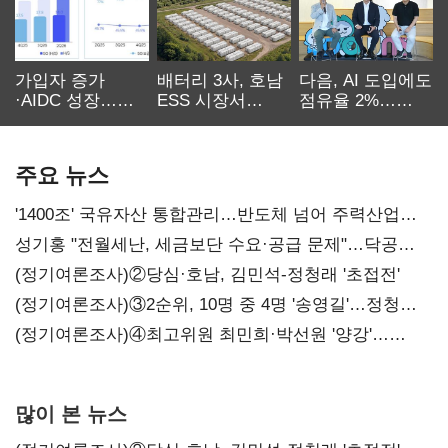
가입자 증가
배터리 3사, 호남
다음, AI 도입에도
·AIDC 성장…
ESS 시장서
점유율 2%…
SKT 2분기 성장
‘격돌’
에이전트
본궤도
차별화가 관건
주요 뉴스
'1400조' 국유자산 통합관리…반도체 넘어 주력산업
구조혁신
성기홍 "전월세난, 세금보단 수요·공급 문제"…닥공
시사
(정기여론조사)②당심·호남, 김민석-정청래 '초접전'
(정기여론조사)③2순위, 10명 중 4명 '송영길'…정청래
'한 자릿수'
(정기여론조사)④최고위원 최민희·박선원 '양강'…
서미화·이성윤·임미애 뒤이어
많이 본 뉴스