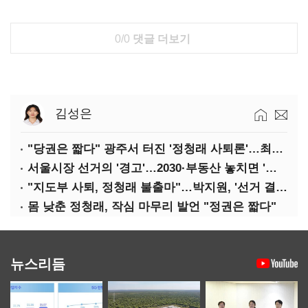
0/0
댓글 더보기
김성은
"당권은 짧다" 광주서 터진 '정청래 사퇴론'…최고위 '아수라장'
서울시장 선거의 '경고'…2030·부동산 놓치면 '총선도 대선도' 패배
"지도부 사퇴, 정청래 불출마"…박지원, '선거 결과 책임' 강조
몸 낮춘 정청래, 작심 마무리 발언 "정권은 짧다"
뉴스리듬