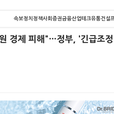
속보
정치
정책
사회
증권
금융
산업
테크
유통
건설
조원 경제 피해"…정부, '긴급조정