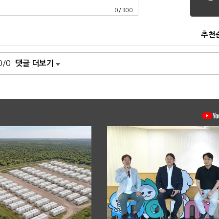
0
/
300
추천
0/0
댓글 더보기