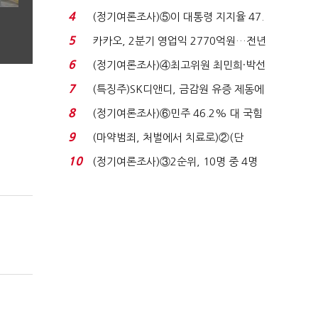
로이터에 성명...
4
(정기여론조사)⑤이 대통령 지지율 47.
7%…일주일 만에 ...
5
카카오, 2분기 영업익 2770억원…전년
비 36% 증가...
6
(정기여론조사)④최고위원 최민희·박선
원 '양강'…서미...
7
(특징주)SK디앤디, 금감원 유증 제동에
장 초반 상한가...
8
(정기여론조사)⑥민주 46.2% 대 국힘
31.0%…오차범위 밖 ...
9
(마약범죄, 처벌에서 치료로)②(단
독)"마약은 전염병…여성...
10
(정기여론조사)③2순위, 10명 중 4명
'송영길'…정청래 '한 ...