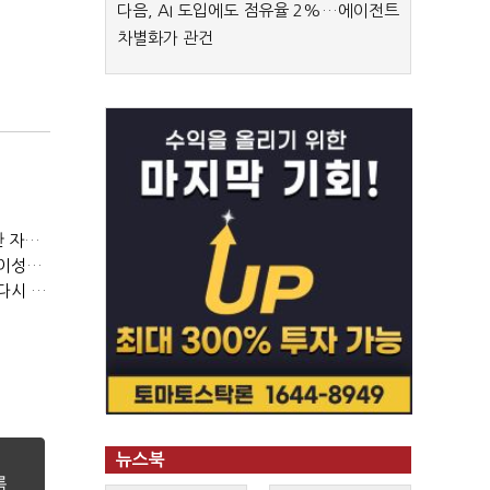
다음, AI 도입에도 점유율 2%…에이전트
차별화가 관건
(정기여론조사)③2순위, 10명 중 4명 '송영길'…정청래 '한 자릿수'
(정기여론조사)④최고위원 최민희·박선원 '양강'…서미화·이성윤·임미애 뒤이어
(정기여론조사)⑤이 대통령 지지율 47.7%…일주일 만에 다시 40%대
뉴스북