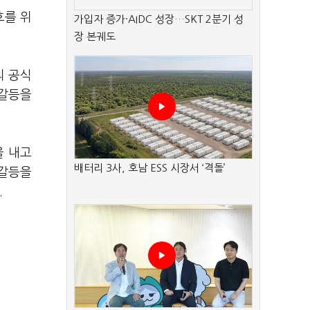
호를 위
가입자 증가·AIDC 성장…SKT 2분기 성
장 본궤도
의 공식
 갈등을
을 내고
배터리 3사, 호남 ESS 시장서 ‘격돌’
 갈등을
.