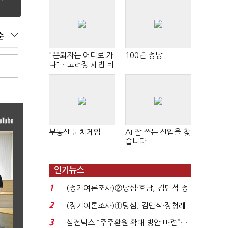
순
"은퇴자는 어디로 가
100년 정당
나"…고려장 세법 비
판 확산
부동산 눈치게임
AI 잘 쓰는 신입을 찾
습니다
인기뉴스
1
(정기여론조사)②당심·호남, 김민석-정
청래 '초접전'...
2
(정기여론조사)①당심, 김민석·정청래
'초접전'…대통령 ...
3
삼전닉스 “주주환원 확대 방안 마련”…