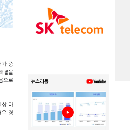
태가 중
 해결을
처음으로
뉴스리듬
실상 마
경우 경