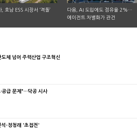
, 호남 ESS 시장서 ‘격돌’
다음, AI 도입에도 점유율 2%…
에이전트 차별화가 관건
…반도체 넘어 주력산업 구조혁신
·공급 문제"…닥공 시사
석-정청래 '초접전'