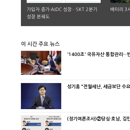
가입자 증가·AIDC 성장…SKT 2분기
배터리 3사
성장 본궤도
이 시간 주요 뉴스
'1400조' 국유자산 통합관리
성기홍 "전월세난, 세금보단 수요
(정기여론조사)②당심·호남, 김민