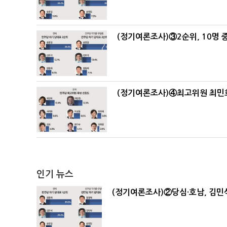
(정기여론조사)③2순위, 10명 중
(정기여론조사)④최고위원 최민희
인기 뉴스
(정기여론조사)②당심·호남, 김민석