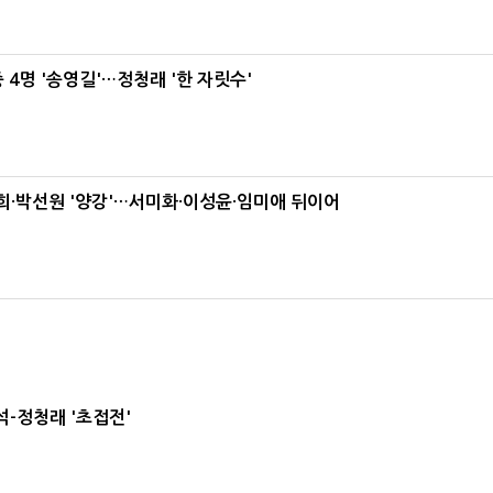
 4명 '송영길'…정청래 '한 자릿수'
·박선원 '양강'…서미화·이성윤·임미애 뒤이어
-정청래 '초접전'