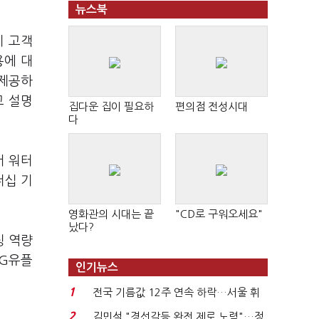
뉴스북
기 고객
용에 대
 제공하
고 설명
집다운 집이 필요하
편의점 전성시대
다
서 워터
너십 기
영화관의 시대는 끝
"CD로 구워오세요"
났다?
팅 역량
LG유플
인기뉴스
1
전국 기름값 12주 연속 하락…서울 휘
발윳값 1909원...
2
김민석 "경선갈등 완전 제로 노력"…정