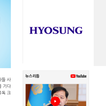
뉴스리듬
자들 사
을 기다
유독 크