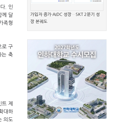
다. 인
가입자 증가·AIDC 성장…SKT 2분기 성
함께 달
장 본궤도
 가족형
으로 구
다는 축
.
인트 제
 확대하
는 의도