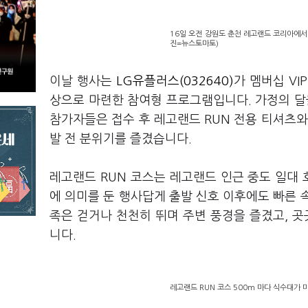
16일 오전 강원도 춘천 레고랜드 코리아에서 
진=뉴스토마토)
이날 행사는
LG유플러스(032640)
가 멤버십 VI
상으로 마련한 참여형 프로그램입니다. 가정의 달
참가자들은 접수 후 레고랜드 RUN 전용 티셔츠와
발 전 분위기를 즐겼습니다.
레고랜드 RUN 코스는 레고랜드 인근 중도 일대
에 의미를 둔 행사답게 출발 신호 이후에도 빠른 
족은 걷거나 천천히 뛰며 주변 풍경을 즐겼고, 
니다.
레고랜드 RUN 코스 500m 마다 식수대가 