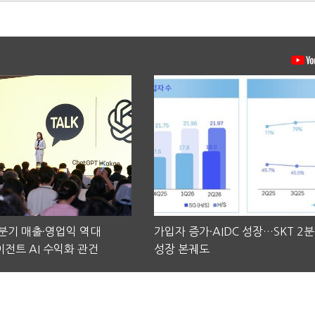
2분기 매출·영업익 역대
가입자 증가·AIDC 성장…SKT 2
전트 AI 수익화 관건
성장 본궤도