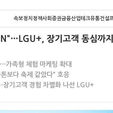
속보
정치
정책
사회
증권
금융
산업
테크
유통
건설
UN"…LGU+, 장기고객 동심까
초청…가족형 체험 마케팅 확대
라톤보다 축제 같았다" 호응
장기고객 경험 차별화 나선 LGU+