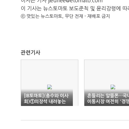
이지은 기자 jieunee@etomato.com
이 기사는 뉴스토마토 보도준칙 및 윤리강령에 따
ⓒ 맛있는 뉴스토마토, 무단 전재 - 재배포 금지
관련기사
[IB토마토](총수와 이사
흔들리는 알뜰폰…국
회)①의장석 내려놓는
이통시장 여전히 '경
오너들…사외이사 체제
미흡'
확산