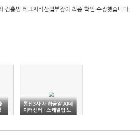
라 김충범 테크지식산업부장이 최종 확인·수정했습니다.
내
통신3사 새 황금알 AI데
쟁
이터센터…스케일업 노
린다