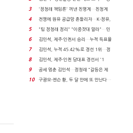
청래 "반명 공세 사...
3
'정청래 책임론' 꺼낸 친명계…친청계
는 추가투표 때리기...
4
전쟁에 원유 공급망 흔들리자…K-정유,
에너지안보 핵심...
5
"팀 정청래 정리" "이중잣대 말라"…민
주 최고위원 계파 다...
6
김민석, 제주·인천서 승리…누적 득표율
'1위 탈환'(종합)...
7
김민석, 누적 45.42%로 경선 1위…정
청래와 격차 0.86%p(...
8
김민석, 제주·인천 당대표 경선서 '1
위'(1보)...
9
공세 멈춘 김민석…정청래 "갈등은 제
가 수습"
10
구광모-젠슨 황, 두 달 만에 또 만난다…
로봇·AI 등 논...