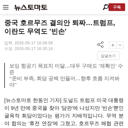
구독
중국 호르무즈 결의안 퇴짜…트럼프,
이란도 무역도 '빈손'
입력: 2026-05-17 16:08:58
수정: 2026-05-17 16:30:16
답글쓰기
보잉 항공기 목표치 미달…대두 구매도 '재확인' 수
준
"준비 부족, 회담 공백 만들어…향후 흐름 지켜봐
야"
[뉴스토마토 한동인 기자] 도널드 트럼프 미국 대통령
이 9년 만에 중국을 찾아 '담판'에 나섰지만 '빈손'뿐인
굴욕적 회담이었다는 평가가 지배적입니다. 무역 분
야 합의는 '휴전 연장'에 그쳤고, 호르무즈 해협 관련