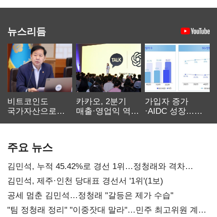
뉴스리듬
비트코인도
카카오, 2분기
가입자 증가
국가자산으로…'
매출·영업익 역대
·AIDC 성장…
보관·평가·처분'
최대…에이전트
SKT 2분기 성장
기준은 숙제
AI 수익화 관건
본궤도
주요 뉴스
김민석, 누적 45.42%로 경선 1위…정청래와 격차
0.86%p(2보)
김민석, 제주·인천 당대표 경선서 '1위'(1보)
공세 멈춘 김민석…정청래 "갈등은 제가 수습"
"팀 정청래 정리" "이중잣대 말라"…민주 최고위원 계파