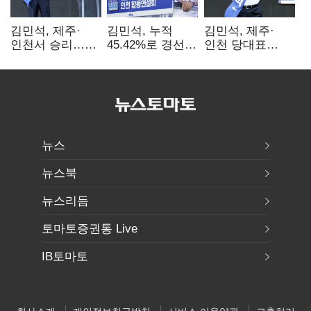
김민석, 제주·
김민석, 누적
김민석, 제주·
인천서 승리…
45.42%로 경선
인천 당대표
누적 득표율 '1위
1위…정청래와
경선서 '1위'(1보)
탈환'(종합)
격차
0.86%p(2보)
뉴스
뉴스북
뉴스리듬
토마토증권통 Live
IB토마토