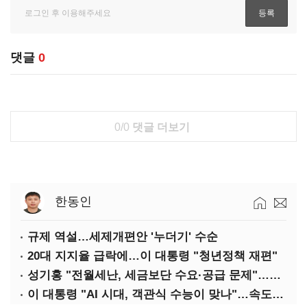
댓글
0
0/0
댓글 더보기
한동인
규제 역설…세제개편안 '누더기' 수순
20대 지지율 급락에…이 대통령 "청년정책 재편"
성기홍 "전월세난, 세금보단 수요·공급 문제"…닥공 시사
이 대통령 "AI 시대, 객관식 수능이 맞나"…속도전 '경계'