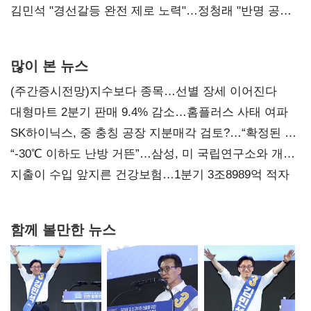
다툼 격화
김민석 "경선갈등 완전 제로 노력"…정청래 "반명 공세
사과부터"
많이 본 뉴스
(주간증시전망)지수보다 종목…선별 장세 이어진다
대형마트 2분기 판매 9.4% 감소…홈플러스 사태 여파
SK하이닉스, 중 충칭 공장 지분매각 검토?…“확정된 바
없어”
“-30℃ 이하도 난방 거뜬”…삼성, 미 국립연구소와 개발
협력
지출이 수입 앞지른 건강보험…1분기 3조8989억 적자
함께 볼만한 뉴스