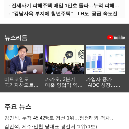
전세사기 피해주택 매입 1만호 돌파…누적 피해자 4만278명
"강남사옥 부지에 청년주택"…LH도 '공급 속도전'
뉴스리듬
비트코인도
카카오, 2분기
가입자 증가
국가자산으로…'
매출·영업익 역대
·AIDC 성장…
보관·평가·처분'
최대…에이전트
SKT 2분기 성장
기준은 숙제
AI 수익화 관건
본궤도
주요 뉴스
김민석, 누적 45.42%로 경선 1위…정청래와 격차
0.86%p(2보)
김민석, 제주·인천 당대표 경선서 '1위'(1보)