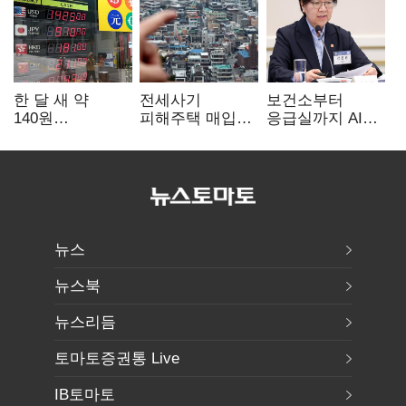
한 달 새 약
전세사기
보건소부터
140원
피해주택 매입
응급실까지 AI
급락…'역대급
1만호 돌파…
확산…지역의료
엔저'에 원화
누적 피해자
혁신 본격화
변곡점
4만278명
뉴스
뉴스북
뉴스리듬
토마토증권통 Live
IB토마토