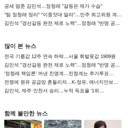
공세 멈춘 김민석…정청래 "갈등은 제가 수습"
"팀 정청래 정리" "이중잣대 말라"…민주 최고위원 계파
다툼 격화
김민석 "경선갈등 완전 제로 노력"…정청래 "반명 공세
사과부터"
많이 본 뉴스
전국 기름값 12주 연속 하락…서울 휘발윳값 1909원
김민석 "경선갈등 완전 제로 노력"…정청래 "반명 공세
사과부터"
'정청래 책임론' 꺼낸 친명계…친청계는 추가투표
때리기
전쟁에 원유 공급망 흔들리자…K-정유, 에너지안보
핵심으로 재부상
김민석, 제주·인천서 승리…누적 득표율 '1위
탈환'(종합)
함께 볼만한 뉴스