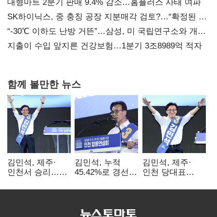
대형마트 2분기 판매 9.4% 감소…홈플러스 사태 여파
SK하이닉스, 중 충칭 공장 지분매각 검토?…“확정된 바
없어”
“-30℃ 이하도 난방 거뜬”…삼성, 미 국립연구소와 개발
협력
지출이 수입 앞지른 건강보험…1분기 3조8989억 적자
함께 볼만한 뉴스
김민석, 제주·
김민석, 누적
김민석, 제주·
인천서 승리…
45.42%로 경선
인천 당대표
누적 득표율 '1위
1위…정청래와
경선서 '1위'(1보)
탈환'(종합)
격차
0.86%p(2보)