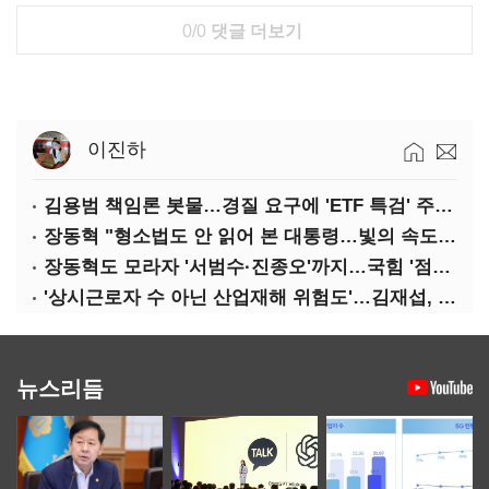
0/0
댓글 더보기
이진하
김용범 책임론 봇물…경질 요구에 'ETF 특검' 주장까지
장동혁 "형소법도 안 읽어 본 대통령…빛의 속도로 무너질 것"
장동혁도 모라자 '서범수·진종오'까지…국힘 '점입가경'
'상시근로자 수 아닌 산업재해 위험도'…김재섭, 산재예방 지원기준 손질
뉴스리듬