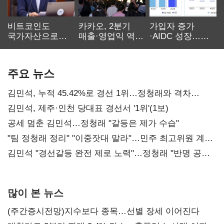
비트코인도
카카오, 2분기
가입자 증가
국가자산으로…'
매출·영업익 역대
·AIDC 성장…
보관·평가·처분'
최대…에이전트
SKT 2분기 성장
기준은 숙제
AI 수익화 관건
본궤도
주요 뉴스
김민석, 누적 45.42%로 경선 1위…정청래와 격차
0.86%p(2보)
김민석, 제주·인천 당대표 경선서 '1위'(1보)
공세 멈춘 김민석…정청래 "갈등은 제가 수습"
"팀 정청래 정리" "이중잣대 말라"…민주 최고위원 계파
다툼 격화
김민석 "경선갈등 완전 제로 노력"…정청래 "반명 공세
사과부터"
많이 본 뉴스
(주간증시전망)지수보다 종목…선별 장세 이어진다