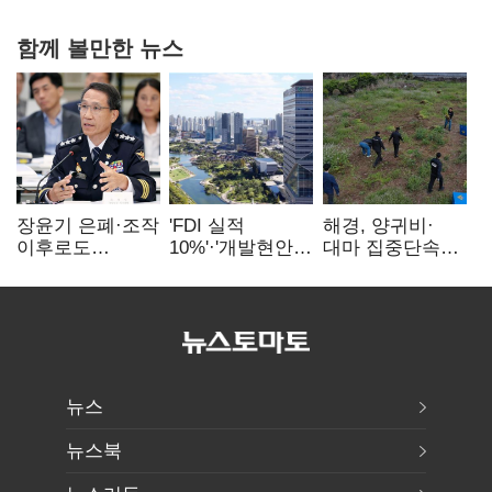
함께 볼만한 뉴스
장윤기 은폐·조작
'FDI 실적
해경, 양귀비·
이후로도
10%'·'개발현안
대마 집중단속…
정보유출·
산적'…
4개월 동안
내부비위…경찰
인천경제청장
249명 검거
신뢰는 어디에
구원투수 찾기
뉴스
뉴스북