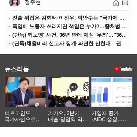
정주현
진술 뒤집은 김현태·이진우, 박안수는 "국가에 헌신"…법정서 드러난 군 수뇌부의 민낯
폭염에 노동자 쓰러지면 책임은 누가?…중처법 처벌될까?
(단독)'혁노맹' 사건, 36년 만에 재심 '무죄'…’'36시간 불법구금·자백강요' 인정
(단독)채용비리 신고자 징계·파면한 신한대…권익위 제동에도 갈등 계속
뉴스리듬
비트코인도
카카오, 2분기
가입자 증가
국가자산으로…'
매출·영업익 역대
·AIDC 성장…
보관·평가·처분'
최대…에이전트
SKT 2분기 성장
기준은 숙제
AI 수익화 관건
본궤도