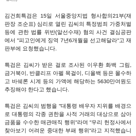
김건희특검은 15일 서울중앙지법 형사합의21부(재
판장 조순표) 심리로 열린 김씨의 특정범죄 가중처벌
등에 관한 법률 위반(알선수재) 혐의 사건 결심공판
에서 "피고인에게 징역 7년6개월을 선고해달라"고 재
판부에 요청했습니다.
특검은 김씨가 받은 걸로 조사된 이우환 화백 그림,
금거북이, 반클리프 아펠 목걸이, 디올백 등은 몰수하
고 바쉐론 시계 등의 가액에 해당하는 5630만여원도
추징해야 한다고 했습니다.
특검은 김씨의 범행을 "대통령 배우자 지위를 배경으
로 대통령의 각종 권한을 사적 거래의 대상으로 삼아
금품을 수수한 매관매직 행위"라며 "우리 헌정사에서
찾아보기 어려운 중대한 부패 행위"라고 지적했습니