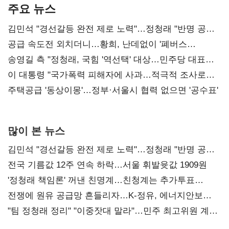
주요 뉴스
김민석 "경선갈등 완전 제로 노력"…정청래 "반명 공세
사과부터"
공급 속도전 외치더니…황희, 난데없이 '폐버스
리모델링' 제안
송영길 측 "정청래, 국힘 '역선택' 대상…민주당 대표로
총선 지휘 못해"
이 대통령 "국가폭력 피해자에 사과…적극적 조사로
진실 밝혀야"
주택공급 '동상이몽'…정부·서울시 협력 없으면 '공수표'
많이 본 뉴스
김민석 "경선갈등 완전 제로 노력"…정청래 "반명 공세
사과부터"
전국 기름값 12주 연속 하락…서울 휘발윳값 1909원
'정청래 책임론' 꺼낸 친명계…친청계는 추가투표
때리기
전쟁에 원유 공급망 흔들리자…K-정유, 에너지안보
핵심으로 재부상
"팀 정청래 정리" "이중잣대 말라"…민주 최고위원 계파
다툼 격화