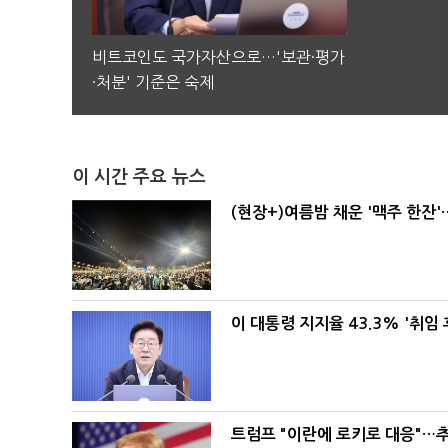
비트코인도 국가자산으로…'보관·평가
·처분' 기준은 숙제
이 시간 주요 뉴스
(현장+)여름밤 채운 '맥주 한
이 대통령 지지율 43.3% '취임 
트럼프 "이란에 로키로 대응"…추