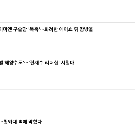
, 이마엔 구슬땀 '뚝뚝'…화려한 에어쇼 뒤 땀방울
로벌 해양수도'…'전재수 리더십' 시험대
차…청와대 벽에 막혔다