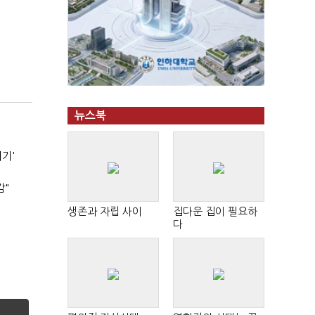
뉴스북
기기'
감"
생존과 자립 사이
집다운 집이 필요하
다