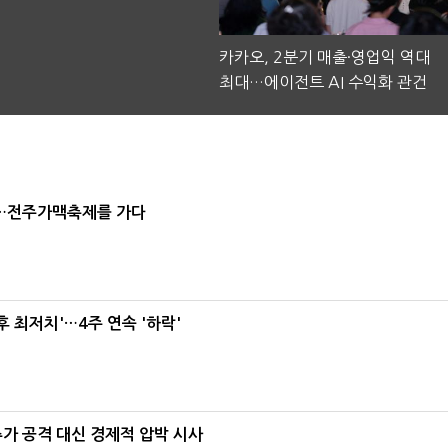
카카오, 2분기 매출·영업익 역대
최대…에이전트 AI 수익화 관건
잔'…전주가맥축제를 가다
후 최저치'…4주 연속 '하락'
가 공격 대신 경제적 압박 시사