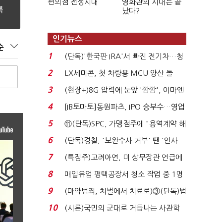
편의점 전성시대
영화관의 시대는 끝
났다?
인기뉴스
순
1
(단독)'한국판 IRA'서 빠진 전기차…청
와대 벽에 막혔다...
2
LX세미콘, 첫 차량용 MCU 양산 돌
입…현대차·기아에 ...
3
(현장+)8G 압력에 눈앞 '깜깜', 이마엔
구슬땀 '뚝뚝'…화려...
4
[IB토마토]동원파츠, IPO 승부수…영업
익 7배 성장의 ...
5
⑪(단독)SPC, 가맹점주에 "용역계약 해
지하라"...내팽개친 '...
6
(단독)경찰, '보완수사 거부' 땐 '인사
불이익·수사자격 배...
7
(특징주)고려아연, 미 상무장관 언급에
12% '급등'...
8
매일유업 평택공장서 청소 작업 중 1명
사망…"안전관리...
9
(마약범죄, 처벌에서 치료로)③(단독)법
무부, 마약재활과 4...
10
(시론)국민의 군대로 거듭나는 사관학
교 개혁