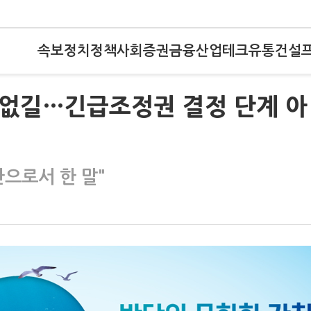
속보
정치
정책
사회
증권
금융
산업
테크
유통
건설
 없길…긴급조정권 결정 단계 아
으로서 한 말"