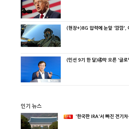
(현장+)8G 압력에 눈앞 '깜깜'
(민선 9기 한 달)④막 오른 '글
인기 뉴스
'한국판 IRA'서 빠진 전기