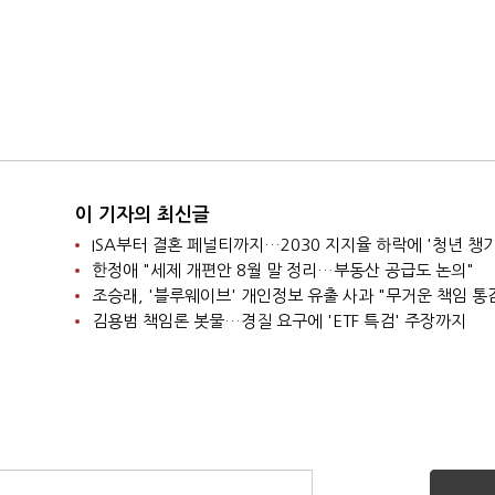
이 기자의 최신글
ISA부터 결혼 페널티까지…2030 지지율 하락에 '청년 챙
한정애 "세제 개편안 8월 말 정리…부동산 공급도 논의"
조승래, '블루웨이브' 개인정보 유출 사과 "무거운 책임 통
김용범 책임론 봇물…경질 요구에 'ETF 특검' 주장까지