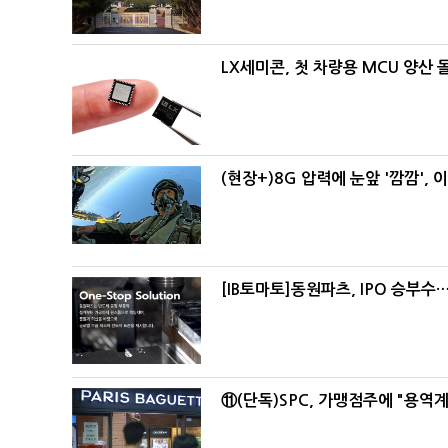
LX세미콘, 첫 차량용 MCU 양산
(현장+)8G 압력에 눈앞 '깜깜',
[IB토마토]동원파츠, IPO 승부
⑪(단독)SPC, 가맹점주에 "용역계