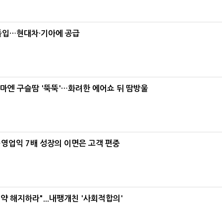
 돌입…현대차·기아에 공급
 이마엔 구슬땀 '뚝뚝'…화려한 에어쇼 뒤 땀방울
수…영업익 7배 성장의 이면은 고객 편중
약 해지하라"...내팽개친 '사회적합의'