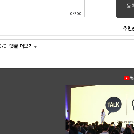
0
/
300
추천
0/0
댓글 더보기