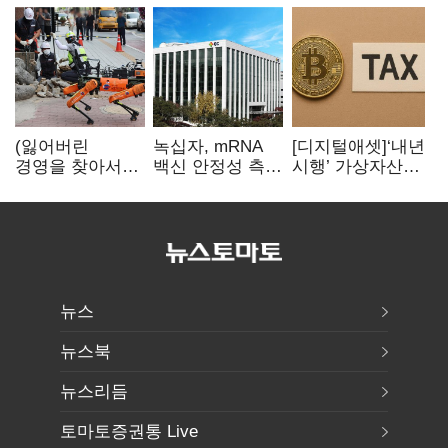
(잃어버린
녹십자, mRNA
[디지털애셋]‘내년
경영을 찾아서)
백신 안정성 측정
시행’ 가상자산
발베크행 열차와
기술 확보
과세, 연말 국회
속도의 환상:
문턱 넘을까
디지털 전환과
물류 혁신의
포용적 노동 전략
뉴스
뉴스북
뉴스리듬
토마토증권통 Live