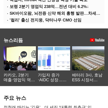
보령 2분기 영업익 238억…전년 대비 6.2%↓
SK바이오팜, 뇌전증 신약 해외 흥행 발판…차세대 신약 개발 속도
'컬리' 출신 전지웅, 닥터나우 CMO 선임
뉴스리듬
카카오, 2분기
가입자 증가
배터리 3사, 호남
매출·영업익 역대
·AIDC 성장…
ESS 시장서
최대…에이전트
SKT 2분기 성장
‘격돌’
AI 수익화 관건
본궤도
주요 뉴스
정청래 때리는 '김용'…더 세진 '대통령 최측근' 입