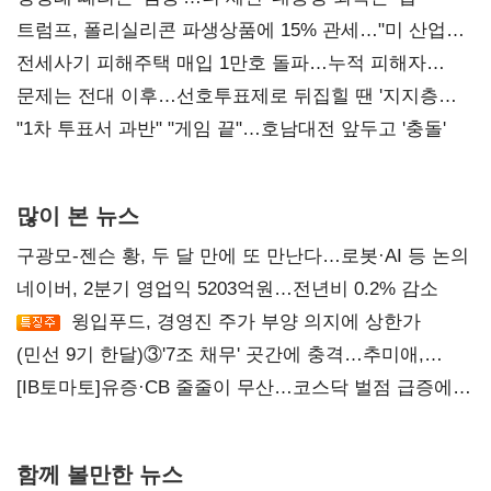
트럼프, 폴리실리콘 파생상품에 15% 관세…"미 산업
재건"
전세사기 피해주택 매입 1만호 돌파…누적 피해자
4만278명
문제는 전대 이후…선호투표제로 뒤집힐 땐 '지지층
불복'
"1차 투표서 과반" "게임 끝"…호남대전 앞두고 '충돌'
많이 본 뉴스
구광모-젠슨 황, 두 달 만에 또 만난다…로봇·AI 등 논의
네이버, 2분기 영업익 5203억원…전년비 0.2% 감소
윙입푸드, 경영진 주가 부양 의지에 상한가
(민선 9기 한달)③'7조 채무' 곳간에 충격…추미애,
20년만에 '비상재정' 선언 승부수
[IB토마토]유증·CB 줄줄이 무산…코스닥 벌점 급증에
상폐 압박
함께 볼만한 뉴스