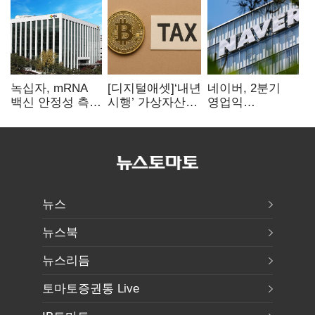
녹십자, mRNA
[디지털애셋]‘내년
네이버, 2분기
백신 안정성 측정
시행’ 가상자산
영업익
기술 확보
과세, 연말 국회
5203억원…
문턱 넘을까
전년비 0.2%
감소
뉴스
뉴스북
뉴스리듬
토마토증권통 Live