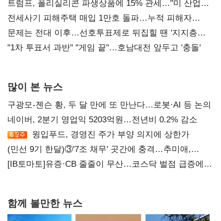
트럼프, 폴리실리콘 파생상품에 15% 관세…"미 산업
재건"
전세사기 피해주택 매입 1만호 돌파…누적 피해자
4만278명
문제는 전대 이후…선호투표제로 뒤집힐 땐 '지지층
불복'
"1차 투표서 과반" "게임 끝"…호남대전 앞두고 '충돌'
많이 본 뉴스
구광모-젠슨 황, 두 달 만에 또 만난다…로봇·AI 등 논의
네이버, 2분기 영업익 5203억원…전년비 0.2% 감소
윙입푸드, 경영진 주가 부양 의지에 상한가
(민선 9기 한달)③'7조 채무' 곳간에 충격…추미애,
20년만에 '비상재정' 선언 승부수
[IB토마토]유증·CB 줄줄이 무산…코스닥 벌점 급증에
상폐 압박
함께 볼만한 뉴스