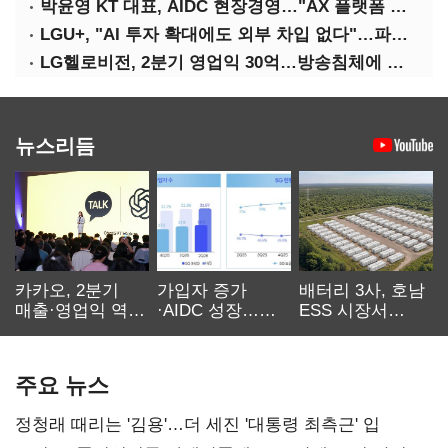
박윤영 KT 대표, AIDC 현장경영…"AX 플랫폼 핵심 인프라로 키운다"
LGU+, "AI 투자 확대에도 외부 차입 없다"…파주 AIDC 수익성 자신
LG헬로비전, 2분기 영업익 30억…방송침체에 교육용 단말 시장도 축소
뉴스리듬
카카오, 2분기
가입자 증가
배터리 3사, 호남
매출·영업익 역대
·AIDC 성장…
ESS 시장서
최대…에이전트
SKT 2분기 성장
‘격돌’
AI 수익화 관건
본궤도
주요 뉴스
정청래 때리는 '김용'…더 세진 '대통령 최측근' 입