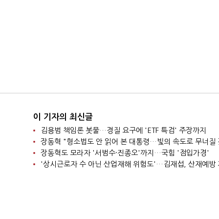
이 기자의 최신글
김용범 책임론 봇물…경질 요구에 'ETF 특검' 주장까지
장동혁 "형소법도 안 읽어 본 대통령…빛의 속도로 무너질 
장동혁도 모라자 '서범수·진종오'까지…국힘 '점입가경'