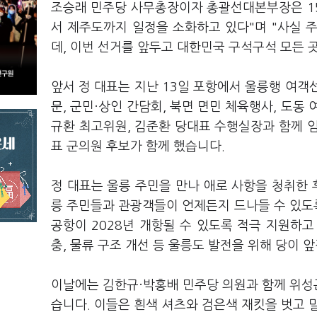
조승래 민주당 사무총장이자 총괄선대본부장은 15
서 제주도까지 일정을 소화하고 있다"며 "사실 
데, 이번 선거를 앞두고 대한민국 구석구석 모든 
앞서 정 대표는 지난 13일 포항에서 울릉행 여객선
문, 군민·상인 간담회, 북면 면민 체육행사, 도동
규환 최고위원, 김준환 당대표 수행실장과 함께 
표 군의원 후보가 함께 했습니다.
정 대표는 울릉 주민을 만나 애로 사항을 청취한 
릉 주민들과 관광객들이 언제든지 드나들 수 있도
공항이 2028년 개항될 수 있도록 적극 지원하
충, 물류 구조 개선 등 울릉도 발전을 위해 당이
이날에는 김한규·박홍배 민주당 의원과 함께 위성
습니다. 이들은 흰색 셔츠와 검은색 재킷을 벗고 