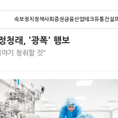
속보
정치
정책
사회
증권
금융
산업
테크
유통
건설
정청래, '광폭' 행보
이야기 청취할 것"