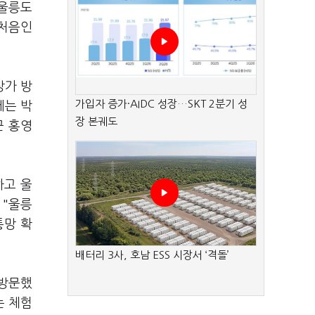
 울릉도
 처음인
상가 방
가입자 증가·AIDC 성장…SKT 2분기 성
에는 박
장 본궤도
군 홍영
하고 울
 "울릉
통망 확
배터리 3사, 호남 ESS 시장서 ‘격돌’
 방문했
는 체험