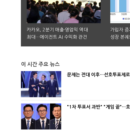
카카오, 2분기 매출·영업익 역대
가입자 증가
최대…에이전트 AI 수익화 관건
성장 본궤
이 시간 주요 뉴스
문제는 전대 이후…선호투표제로 
"1차 투표서 과반" "게임 끝"…