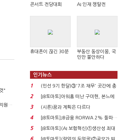
콘서트 전당대회
AI 인재 쟁탈전
휴대폰이 끊긴 30분
부동산 동상이몽, 국
민만 불안하다
인기뉴스
1
(민선 9기 한달)③'7조 채무' 곳간에 충
것"
격…추미애, 20년...
2
[IB토마토]아워홈 떠난 구미현, 본느에
340억 베팅…가...
'상시근로자 수 아닌 산업재해 위험도'…김재섭, 산재예방 지원기준 손질
3
(시론)꿈과 계획은 다르다
4
[IB토마토]JB금융 RORWA 2% 돌파…
실적 견인은 은행 ...
5
[IB토마토](AI 보험혁신)①생산성 최대
80% 개선…현실...
6
[IB토마토](락업의 두얼굴)②공모가 뛰