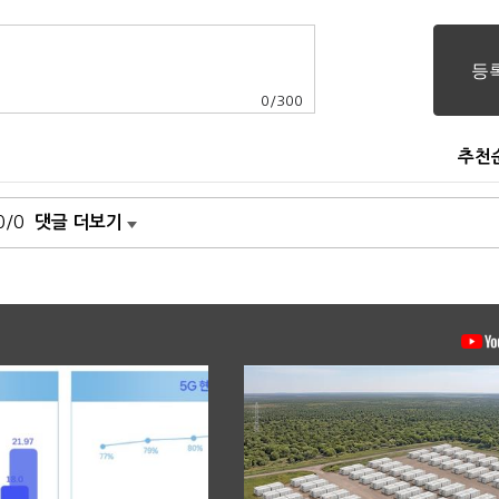
0
/
300
추천
0/0
댓글 더보기