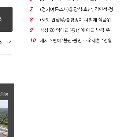
자 첫날 매도…FI ...
7
(정기여론조사)②당심·호남, 김민석-정
청래 '초접전'...
8
(SPC 민낯)④솜방망이 처벌에 식품위
생법 위반 반복...
9
삼성 Z8 역대급 ‘흥행’에 애플 반격 주
목…9월 ‘폴...
10
세제개편에 ‘불안·불만’…오세훈 "전월
순
세 구하기 더 ...