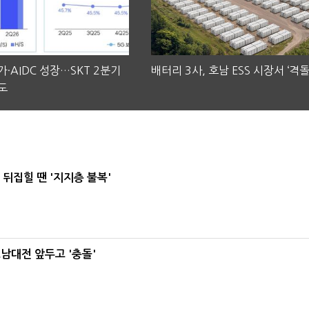
·AIDC 성장…SKT 2분기
배터리 3사, 호남 ESS 시장서 ‘격돌
도
뒤집힐 땐 '지지층 불복'
호남대전 앞두고 '충돌'