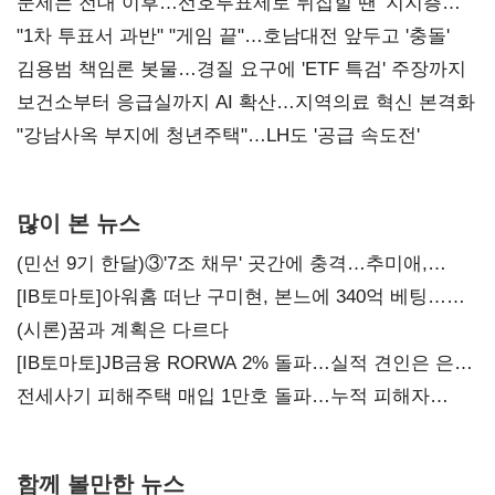
문제는 전대 이후…선호투표제로 뒤집힐 땐 '지지층
불복'
"1차 투표서 과반" "게임 끝"…호남대전 앞두고 '충돌'
김용범 책임론 봇물…경질 요구에 'ETF 특검' 주장까지
보건소부터 응급실까지 AI 확산…지역의료 혁신 본격화
"강남사옥 부지에 청년주택"…LH도 '공급 속도전'
많이 본 뉴스
(민선 9기 한달)③'7조 채무' 곳간에 충격…추미애,
20년만에 '비상재정' 선언 승부수
[IB토마토]아워홈 떠난 구미현, 본느에 340억 베팅…
가족 지배체제 구축
(시론)꿈과 계획은 다르다
[IB토마토]JB금융 RORWA 2% 돌파…실적 견인은 은행
아닌 캐피탈
전세사기 피해주택 매입 1만호 돌파…누적 피해자
4만278명
함께 볼만한 뉴스