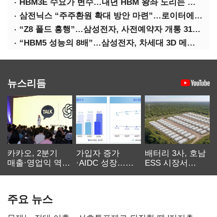
HBM3E 수요가 변수…내년 HBM 왕좌 노리는 삼성
삼전닉스 “주주환원 확대 방안 마련”…로이터에 성명 보내
“Z8 폴드 흥행”…삼성전자, 사전예약자 개통 31일까지 연장
“HBM5 성능의 8배”…삼성전자, 차세대 3D 메모리 ‘zHBM’ 공개
뉴스리듬
카카오, 2분기
가입자 증가
배터리 3사, 호남
매출·영업익 역대
·AIDC 성장…
ESS 시장서
최대…에이전트
SKT 2분기 성장
‘격돌’
AI 수익화 관건
본궤도
주요 뉴스