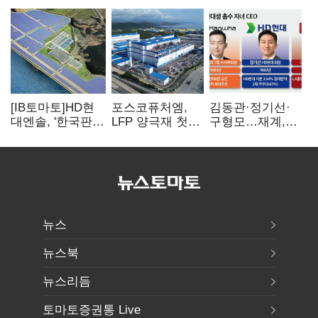
[IB토마토]HD현
포스코퓨처엠,
김동관·정기선·
대엔솔, '한국판
LFP 양극재 첫
구형모…재계,
IRA' 수혜 부상…
대규모 공급…
1980년대생
세액공제 선택이
ESS 시장 공략
전성시대
변수
뉴스
뉴스북
뉴스리듬
토마토증권통 Live