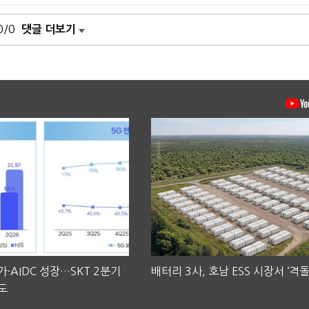
0/0
댓글 더보기
·AIDC 성장…SKT 2분기
배터리 3사, 호남 ESS 시장서 ‘격돌
도