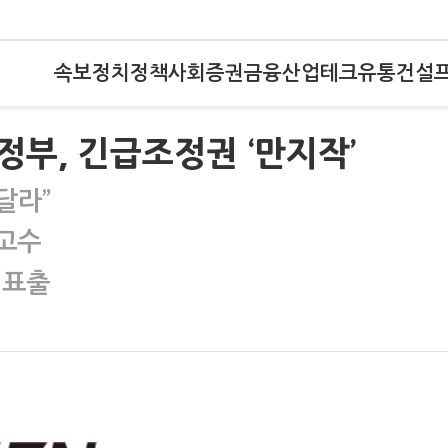
속보
정치
정책
사회
증권
금융
산업
테크
유통
건설
부, 긴급조정권 ‘만지작’
달라”
 고수
 표출