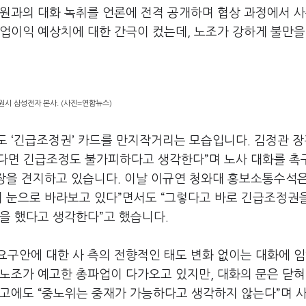
원과의 대화 녹취를 언론에 전격 공개하며 협상 과정에서 
업이익 예상치에 대한 간극이 컸는데, 노조가 강하게 불만을
원시 삼성전자 본사. (사진=연합뉴스)
부도
‘
긴급조정권
’
카드를 만지작거리는 모습입니다
.
김정관 
다면 긴급조정도 불가피하다고 생각한다
”
며 노사 대화를 
장을 견지하고 있습니다
.
이날 이규연 청와대 홍보소통수석
 눈으로 바라보고 있다
”
면서도
“
그렇다고 바로 긴급조정권
말을 했다고 생각한다
”
고 했습니다
.
요구안에 대한 사 측의 전향적인 태도 변화 없이는 대화에 
노조가 예고한 총파업이 다가오고 있지만
,
대화의 문은 닫
권고에도
“
중노위는 중재가 가능하다고 생각하지 않는다
”
며 