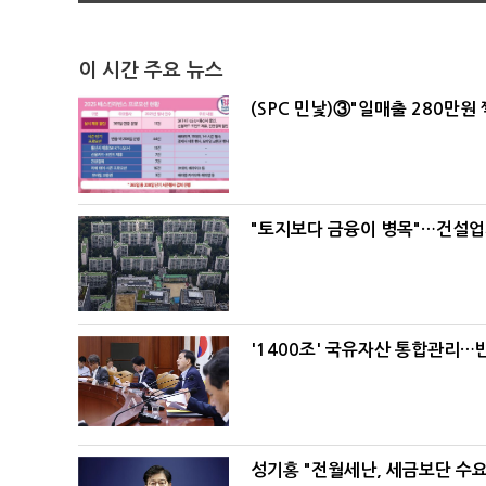
이 시간 주요 뉴스
(SPC 민낯)③"일매출 280만원
"토지보다 금융이 병목"…건설업계
'1400조' 국유자산 통합관리
성기홍 "전월세난, 세금보단 수요