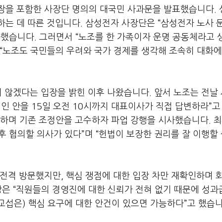
장을 포함한 사장단 명의의 대국민 사과문을 발표했습니다
.
하는 데 따른 것입니다
.
삼성전자 사장단은
“
삼성전자 노사 
과했습니다
.
그러면서
“
노조를 한 가족이자 운명 공동체라고 
“
노조도 국민들의 우려와 국가 경제를 생각해 조속히 대화에
지 않겠다는 입장을 밝힌 이후 나왔습니다
. 앞서
노조는 전날 
적인 안을
15
일 오전
10
시까지 대표이사가 직접 답변하라
”
고
안하며 기존 조정안을 고수하자 파업 강행을 시사했습니다
.
최
후 협의할 의사가 있다
”
며
“
헌법이 보장한 권리를 잘 이행할
 전격 방문했지만
,
핵심 쟁점에 대한 입장 차만 재확인하며 
장은
“
직원들의 경영진에 대한 신뢰가 전혀 없기 때문에 성과
교섭은
)
핵심 요구에 대한 안건이 있으면 가능하다
”
고 했습