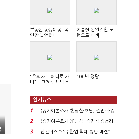
부동산 동상이몽, 국
여름철 온열질환 보
민만 불안하다
험으로 대비
"은퇴자는 어디로 가
100년 정당
나"…고려장 세법 비
판 확산
인기뉴스
1
(정기여론조사)②당심·호남, 김민석-정
청래 '초접전'...
2
(정기여론조사)①당심, 김민석·정청래
'초접전'…대통령 ...
없
3
삼전닉스 “주주환원 확대 방안 마련”…