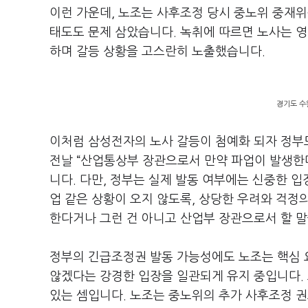
이런 가운데
,
노조는 사후조정 당시 중노위 중재위
태도도 문제 삼았습니다
.
녹취에 따르면 노사는 영
하며 갈등 상황을 고스란히 노출했습니다.
경기도 수
이처럼 삼성전자의 노사 갈등이 첨예화 되자 정
전날
“
산업통상부 장관으로서 만약 파업이 발생한
니다
.
다만
,
정부는 실제 발동 여부에는 신중한 입
업 같은 상황이 오지 않도록
,
상당한 우려와 걱정의
한다거나 그런 건 아니고 산업부 장관으로서 할 
정부의 긴급조정권 발동 가능성에도 노조는 핵심 
않겠다는 강경한 입장을 일관되게 유지 중입니다
.
있는 셈입니다
.
노조는 중노위의 추가 사후조정 