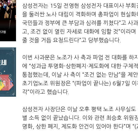
삼성전자는
15
일 전영현 삼성전자 대표이사 부회
을 둘러싼 노사 대립이 격화하며 총파업이 현실화
국민들과 정부에 큰 부담과 심려를 끼쳤다
”
고 사
고
,
조건 없이 열린 자세로 대화에 임할 것
”
이라며
줄 것을 거듭 요청드린다
”
고 당부했습니다
.
이번 사과문은 노조가 사 측과 파업 전 대화를 하
에
“
성과급 투명화·상한폐지·제도화에 대한 구체
통첩했는데
,
이날 사 측이
“
조건 없는 만남
”
을 제
초기업노조 위원장은
“(
파업이 끝나는
) 6
월
7
일 이
각
”
이라고 했습니다
.
삼성전자 사장단은 이날 오후 평택 노조 사무실도
별 소득 없이 끝났습니다
.
이와 관련 최승호 위원
명화
,
상한 폐지
,
제도화 안건이 있어야 한다
”
며
“(