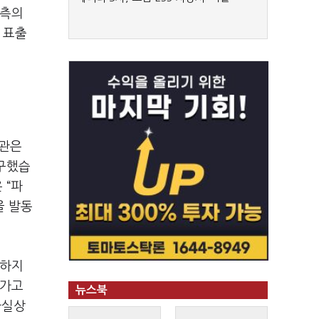
사측의
 표출
장관은
촉구했습
은
“
파
을 발동
임하지
혀가고
뉴스북
사실상