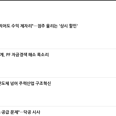
 찍어도 수익 제자리"…점주 울리는 '상시 할인'
, PF 자금경색 해소 목소리
…반도체 넘어 주력산업 구조혁신
·공급 문제"…닥공 시사