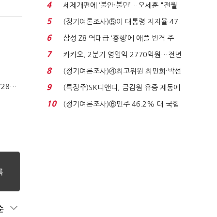
로이터에 성명...
4
세제개편에 ‘불안·불만’…오세훈 "전월
세 구하기 더 ...
5
(정기여론조사)⑤이 대통령 지지율 47.
7%…일주일 만에 ...
6
삼성 Z8 역대급 ‘흥행’에 애플 반격 주
목…9월 ‘폴...
7
카카오, 2분기 영업익 2770억원…전년
비 36% 증가...
8
(정기여론조사)④최고위원 최민희·박선
원 '양강'…서미...
상법개정 후 상반기 배당기업 48% 증가…이재용 배당액 728억 1위
9
(특징주)SK디앤디, 금감원 유증 제동에
장 초반 상한가...
10
(정기여론조사)⑥민주 46.2% 대 국힘
31.0%…오차범위 밖 ...
순