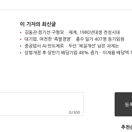
이 기자의 최신글
김동관·정기선·구형모…재계, 1980년대생 전성시대
대기업, 여전한 ‘족벌경영’…총수 일가 407명 등기임원
중공업서 AI·반도체로…두산 ‘체질개선’ 남은 과제는
0
/
300
추천