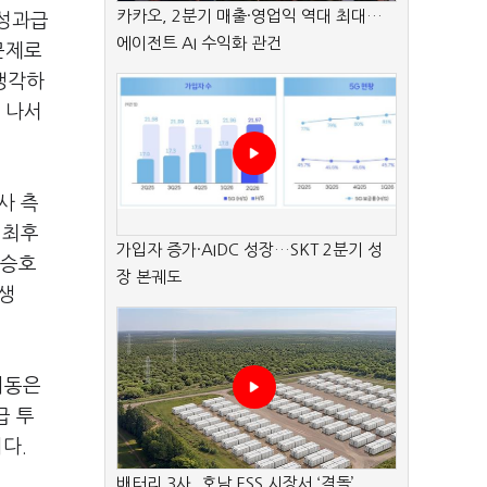
카카오, 2분기 매출·영업익 역대 최대…
성과급
에이전트 AI 수익화 관건
문제로
생각하
 나서
사 측
 최후
가입자 증가·AIDC 성장…SKT 2분기 성
승호
장 본궤도
 생
회동은
급 투
니다
.
배터리 3사, 호남 ESS 시장서 ‘격돌’