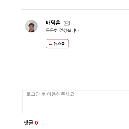
배덕훈
묵묵히 걷겠습니다.
뉴스북
댓글
0