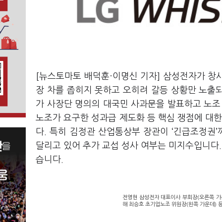
[뉴스토마토 배덕훈·이명신 기자] 삼성전자가 창
장 차를 좁히지 못하고 오히려 갈등 상황만 노출
가 사장단 명의의 대국민 사과문을 발표하고 노조
노조가 요구한
성과급 제도화 등 핵심 쟁점에 대한
다
.
특히 김정관 산업통상부 장관이
‘
긴급조정권
’
달리고 있어 추가 교섭 성사 여부는 미지수입니다
습니다
.
전영현 삼성전자 대표이사 부회장(오른쪽 가
해 최승호 초기업노조 위원장(왼쪽 가운데) 