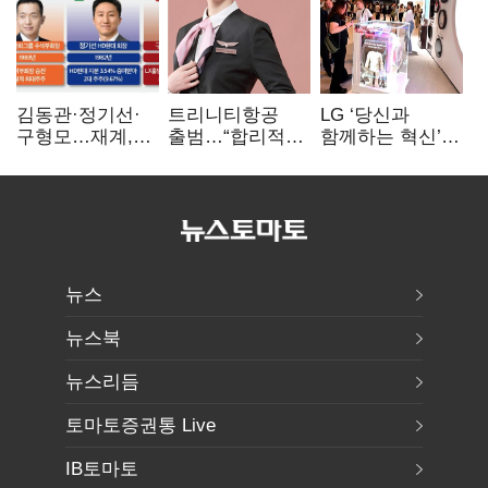
김동관·정기선·
트리니티항공
LG ‘당신과
구형모…재계,
출범…“합리적
함께하는 혁신’…
1980년대생
가격·기대 이상
IFA서 ‘차세대 AI
전성시대
서비스로 승부”
홈’ 비전 공개
뉴스
뉴스북
뉴스리듬
토마토증권통 Live
IB토마토