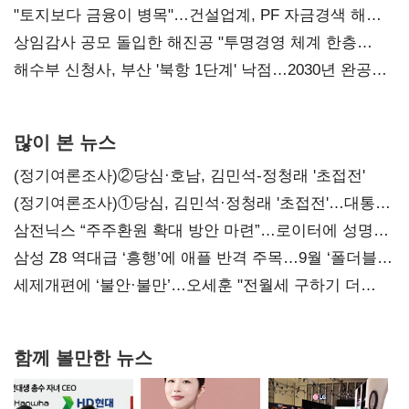
점주 울리는 '상시 할인'
"토지보다 금융이 병목"…건설업계, PF 자금경색 해소
목소리
상임감사 공모 돌입한 해진공 "투명경영 체계 한층
강화"
해수부 신청사, 부산 '북항 1단계' 낙점…2030년 완공
목표
많이 본 뉴스
(정기여론조사)②당심·호남, 김민석-정청래 '초접전'
(정기여론조사)①당심, 김민석·정청래 '초접전'…대통령
지지도 '50% 아래로'(종합)
삼전닉스 “주주환원 확대 방안 마련”…로이터에 성명
보내
삼성 Z8 역대급 ‘흥행’에 애플 반격 주목…9월 ‘폴더블
대전’
세제개편에 ‘불안·불만’…오세훈 "전월세 구하기 더
힘들어질 것"
함께 볼만한 뉴스