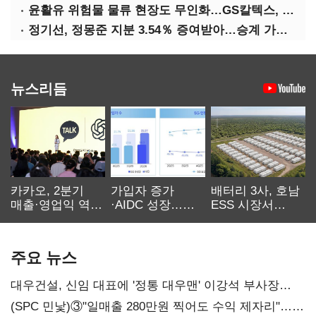
윤활유 위험물 물류 현장도 무인화…GS칼텍스, 디지털 전환 가속
정기선, 정몽준 지분 3.54％ 증여받아…승계 가속화
뉴스리듬
카카오, 2분기
가입자 증가
배터리 3사, 호남
매출·영업익 역대
·AIDC 성장…
ESS 시장서
최대…에이전트
SKT 2분기 성장
‘격돌’
AI 수익화 관건
본궤도
주요 뉴스
대우건설, 신임 대표에 '정통 대우맨' 이강석 부사장
내정
(SPC 민낯)③"일매출 280만원 찍어도 수익 제자리"…