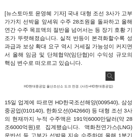
[뉴스토마토 윤영혜 기자] 국내 대형 조선 3사가 고부
가가치 선박을 앞세워 수주 28조원을 돌파하고 올해
연간 수주 목표액의 절반을 넘어서는 등 장기 호황 기
조가 뚜렷해졌습니다. 실적 반등이 본격화할수록 성
과급과 보상 확대 요구 역시 거세질 가능성이 커지면
서 올해 임금 및 단체협약(임단협)이 수익성 규모의
핵심 변수로 떠오르고 있습니다.
HD현대중공업 울산조선소 도크 전경. (사진=HD현대중공업)
15일 업계에 따르면
HD한국조선해양(009540)
,
삼성
중공업(010140)
,
한화오션(042660)
등 대형 조선 3사
의 현재까지 누적 수주액은 191억6000만달러(약 28
조6000억원)로 집계됐습니다. 액화천연가스(LNG)
운반선 등 고부가 선박을 지속 수주하며 올해 1분기