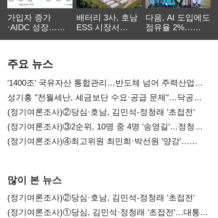
가입자 증가
배터리 3사, 호남
다음, AI 도입에도
·AIDC 성장…
ESS 시장서
점유율 2%…
SKT 2분기 성장
‘격돌’
에이전트
본궤도
차별화가 관건
주요 뉴스
'1400조' 국유자산 통합관리…반도체 넘어 주력산업
구조혁신
성기홍 "전월세난, 세금보단 수요·공급 문제"…닥공
시사
(정기여론조사)②당심·호남, 김민석-정청래 '초접전'
(정기여론조사)③2순위, 10명 중 4명 '송영길'…정청래
'한 자릿수'
(정기여론조사)④최고위원 최민희·박선원 '양강'…
서미화·이성윤·임미애 뒤이어
많이 본 뉴스
(정기여론조사)②당심·호남, 김민석-정청래 '초접전'
(정기여론조사)①당심, 김민석·정청래 '초접전'…대통령