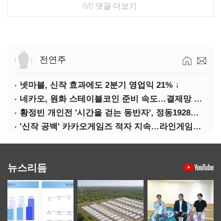
0/0
댓글 더보기
전연주
넷마블, 신작 효과에도 2분기 영업익 21% ↓
네카오, 원화 스테이블코인 준비 속도…결제망 안전장치 확보 과제
황정빈 개인전 '시간을 걷는 동반자', 정동1928아트센터서 개최
'신작 공백' 카카오게임즈 적자 지속…라인게임즈와 합병 X
뉴스리듬