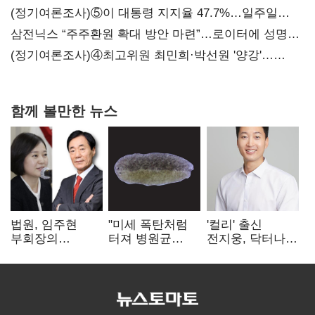
지지도 '50% 아래로'(종합)
(정기여론조사)⑤이 대통령 지지율 47.7%…일주일
만에 다시 40%대
삼전닉스 “주주환원 확대 방안 마련”…로이터에 성명
보내
(정기여론조사)④최고위원 최민희·박선원 '양강'…
서미화·이성윤·임미애 뒤이어
함께 볼만한 뉴스
법원, 임주현
"미세 폭탄처럼
'컬리' 출신
부회장의
터져 병원균
전지웅, 닥터나우
한미사이언스
박멸"
CMO 선임
주식 가압류 결정