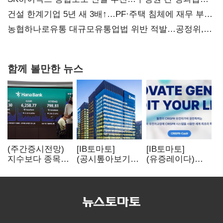
불만 확산
건설 한계기업 5년 새 3배↑…PF·주택 침체에 재무 부담
확대
농협하나로유통 대규모유통업법 위반 적발…공정위,
과징금 4억6200만원 부과
함께 볼만한 뉴스
(주간증시전망)
[IB토마토]
[IB토마토]
지수보다 종목…
(공시톺아보기)
(유증레이다)
선별 장세
수주 공시, 왜
툴젠, 조달액
이어진다
바로 매출로
3분의 1 토막…
잡히지 않을까
특허소송
비용부터 챙긴다