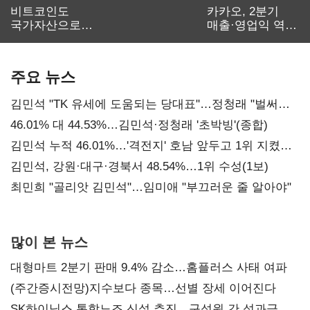
비트코인도
카카오, 2분기
국가자산으로…'
매출·영업익 역대
보관·평가·처분'
최대…에이전트
기준은 숙제
AI 수익화 관건
주요 뉴스
김민석 "TK 유세에 도움되는 당대표"…정청래 "벌써
대표된 양 당직 배분"
46.01% 대 44.53%…김민석·정청래 '초박빙'(종합)
김민석 누적 46.01%…'격전지' 호남 앞두고 1위 지켰다
(2보)
김민석, 강원·대구·경북서 48.54%…1위 수성(1보)
최민희 "골리앗 김민석"…임미애 "부끄러운 줄 알아야"
많이 본 뉴스
대형마트 2분기 판매 9.4% 감소…홈플러스 사태 여파
(주간증시전망)지수보다 종목…선별 장세 이어진다
SK하이닉스 통합노조 신설 추진…구성원 간 성과급