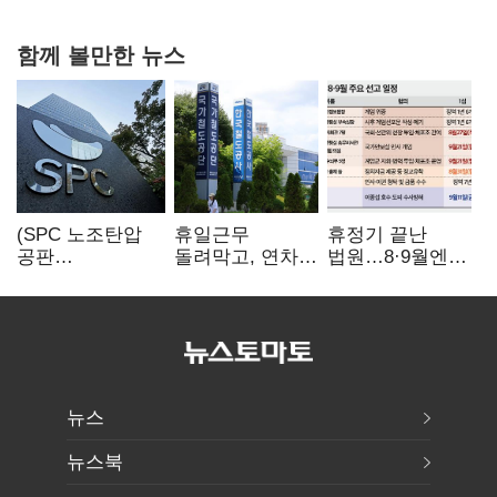
확대로 분위기 반전
함께 볼만한 뉴스
(SPC 노조탄압
휴일근무
휴정기 끝난
공판
돌려막고, 연차도
법원…8·9월엔
100회)⑫"허영인
통제…코레일
3특검 재판
도 책임 안 지는
승무현장의
'줄선고' 예정
'사회적합의'…
'아슬아슬한
남은 건 꼼수·
52시간'
탄압"
뉴스
뉴스북