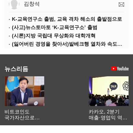
김창석
K-교육연구소 출범, 교육 격차 해소의 출발점으로
(사고)뉴스토마토 ‘K-교육연구소’ 출범
(시론)지방 국립대 무상화와 대학개혁
(잃어버린 경영을 찾아서)발베크행 열차와 속도의 환상: 디지털 전환과 물류 혁신의 포용적 노동 전략
뉴스리듬
비트코인도
카카오, 2분기
국가자산으로…'
매출·영업익 역대
보관·평가·처분'
최대…에이전트
기준은 숙제
AI 수익화 관건