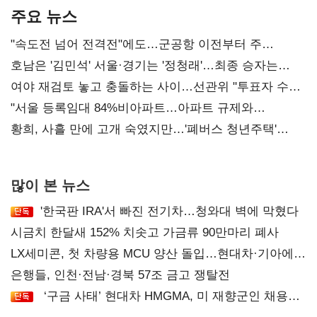
주요 뉴스
"속도전 넘어 전격전"에도…군공항 이전부터 주
52시간까지 '뇌관'
호남은 '김민석' 서울·경기는 '정청래'…최종 승자는
'안갯속'
여야 재검토 놓고 충돌하는 사이…선관위 "투표자 수
오차 당연"
"서울 등록임대 84%비아파트…아파트 규제와
달리해야"
황희, 사흘 만에 고개 숙였지만…'폐버스 청년주택'
후폭풍
많이 본 뉴스
'한국판 IRA'서 빠진 전기차…청와대 벽에 막혔다
시금치 한달새 152% 치솟고 가금류 90만마리 폐사
LX세미콘, 첫 차량용 MCU 양산 돌입…현대차·기아에
공급
은행들, 인천·전남·경북 57조 금고 쟁탈전
‘구금 사태’ 현대차 HMGMA, 미 재향군인 채용