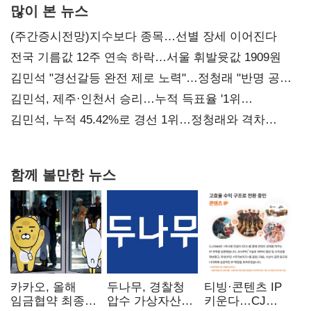
많이 본 뉴스
(주간증시전망)지수보다 종목…선별 장세 이어진다
전국 기름값 12주 연속 하락…서울 휘발윳값 1909원
김민석 "경선갈등 완전 제로 노력"…정청래 "반명 공세
사과부터"
김민석, 제주·인천서 승리…누적 득표율 '1위
탈환'(종합)
김민석, 누적 45.42%로 경선 1위…정청래와 격차
0.86%p(2보)
함께 볼만한 뉴스
카카오, 올해
두나무, 경찰청
티빙·콘텐츠 IP
임금협약 최종
압수 가상자산
키운다…CJ