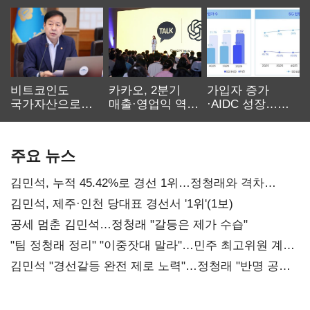
비트코인도
카카오, 2분기
가입자 증가
국가자산으로…'
매출·영업익 역대
·AIDC 성장…
보관·평가·처분'
최대…에이전트
SKT 2분기 성장
기준은 숙제
AI 수익화 관건
본궤도
주요 뉴스
김민석, 누적 45.42%로 경선 1위…정청래와 격차
0.86%p(2보)
김민석, 제주·인천 당대표 경선서 '1위'(1보)
공세 멈춘 김민석…정청래 "갈등은 제가 수습"
"팀 정청래 정리" "이중잣대 말라"…민주 최고위원 계파
다툼 격화
김민석 "경선갈등 완전 제로 노력"…정청래 "반명 공세
사과부터"