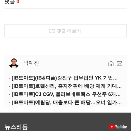
댓글
0
0/0
댓글 더보기
박예진
[IB토마토](IB&피플)강진구 법무법인 YK 기업거버넌스센터 센터장
[IB토마토]호텔신라, 흑자전환에 배당 재개 기대감…삼성생명도 웃을까
[IB토마토]CJ CGV, 올리브네트웍스 우선주 6개월 만에 상환…왜?
[IB토마토]예림당, 매출보다 큰 배당…오너 일가에 절반 간다
뉴스리듬