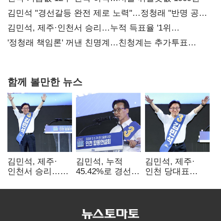
김민석 "경선갈등 완전 제로 노력"…정청래 "반명 공세
사과부터"
김민석, 제주·인천서 승리…누적 득표율 '1위
탈환'(종합)
'정청래 책임론' 꺼낸 친명계…친청계는 추가투표
때리기
함께 볼만한 뉴스
김민석, 제주·
김민석, 누적
김민석, 제주·
인천서 승리…
45.42%로 경선
인천 당대표
누적 득표율 '1위
1위…정청래와
경선서 '1위'(1보)
탈환'(종합)
격차
0.86%p(2보)