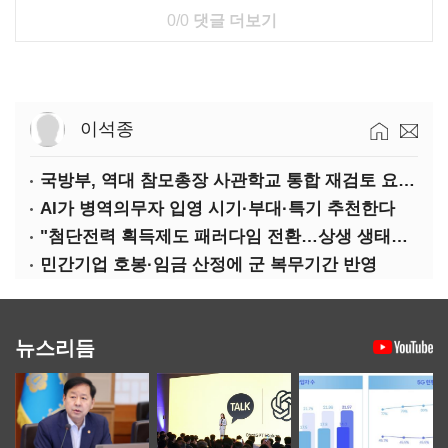
0/0
댓글 더보기
이석종
국방부, 역대 참모총장 사관학교 통합 재검토 요구에 "다양한 의견 수렴해 합리적 시스템 만들 것"
AI가 병역의무자 입영 시기·부대·특기 추천한다
"첨단전력 획득제도 패러다임 전환…상생 생태계 조성해 대체불가 K-방산 도약"
민간기업 호봉·임금 산정에 군 복무기간 반영
뉴스리듬