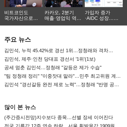
비트코인도
카카오, 2분기
가입자 증가
국가자산으로…'
매출·영업익 역대
·AIDC 성장…
보관·평가·처분'
최대…에이전트
SKT 2분기 성장
기준은 숙제
AI 수익화 관건
본궤도
주요 뉴스
김민석, 누적 45.42%로 경선 1위…정청래와 격차
0.86%p(2보)
김민석, 제주·인천 당대표 경선서 '1위'(1보)
공세 멈춘 김민석…정청래 "갈등은 제가 수습"
"팀 정청래 정리" "이중잣대 말라"…민주 최고위원 계파
다툼 격화
김민석 "경선갈등 완전 제로 노력"…정청래 "반명 공세
사과부터"
많이 본 뉴스
(주간증시전망)지수보다 종목…선별 장세 이어진다
전국 기름값 12주 연속 하락…서울 휘발윳값 1909원