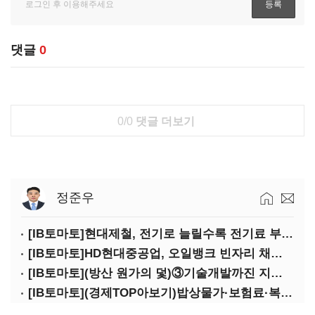
댓글
0
0/0
댓글 더보기
정준우
[IB토마토]현대제철, 전기로 늘릴수록 전기료 부담…저탄소 전환의 역설
[IB토마토]HD현대중공업, 오일뱅크 빈자리 채웠다…그룹 배당 핵심축 부상
[IB토마토](방산 원가의 덫)③기술개발까진 지원…수출은 각자도생
[IB토마토](경제TOP아보기)밥상물가·보험료·복구비…장마가 내미는 청구서