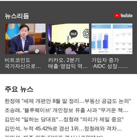
뉴스리듬
비트코인도
카카오, 2분기
가입자 증가
국가자산으로…'
매출·영업익 역대
·AIDC 성장…
보관·평가·처분'
최대…에이전트
SKT 2분기 성장
기준은 숙제
AI 수익화 관건
본궤도
주요 뉴스
한정애 "세제 개편안 8월 말 정리…부동산 공급도 논의"
조승래, '블루웨이브' 개인정보 유출 사과 "무거운 책임
통감"
김민석 "일하는 당대표"…정청래 "의리가 제일 중요"
김민석, 누적 45.42%로 경선 1위…정청래와 격차