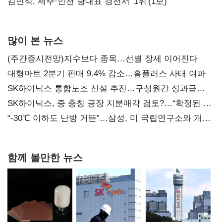
0.86%p(2보)
김민석, 제주·인천 당대표 경선서 '1위'(1보)
많이 본 뉴스
(주간증시전망)지수보다 종목…선별 장세 이어진다
대형마트 2분기 판매 9.4% 감소…홈플러스 사태 여파
SK하이닉스 통합노조 신설 추진…구성원간 성과급
불만 확산
SK하이닉스, 중 충칭 공장 지분매각 검토?…“확정된 바
없어”
“-30℃ 이하도 난방 거뜬”…삼성, 미 국립연구소와 개발
협력
함께 볼만한 뉴스