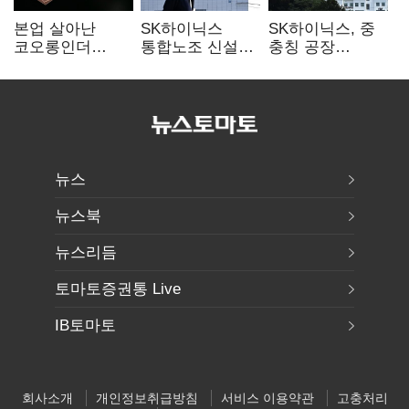
본업 살아난
SK하이닉스
SK하이닉스, 중
코오롱인더
통합노조 신설
충칭 공장
·HS효성…AI·
추진…구성원간
지분매각
배터리 소재로
성과급 불만 확산
검토?…“확정된
보폭 확대
바 없어”
뉴스
뉴스북
뉴스리듬
토마토증권통 Live
IB토마토
회사소개
개인정보취급방침
서비스 이용약관
고충처리