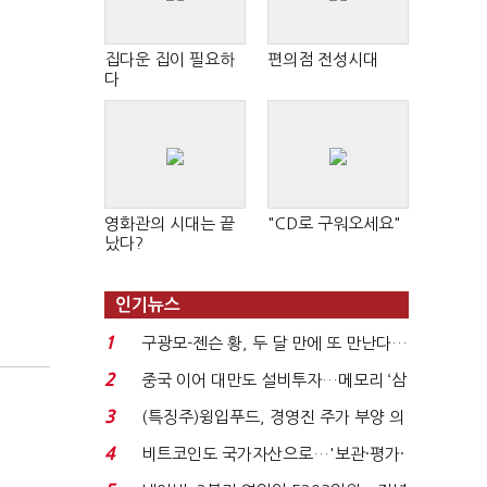
집다운 집이 필요하
편의점 전성시대
다
영화관의 시대는 끝
"CD로 구워오세요"
났다?
인기뉴스
1
구광모-젠슨 황, 두 달 만에 또 만난다…
로봇·AI 등 논...
2
중국 이어 대만도 설비투자…메모리 ‘삼
국전쟁’
3
(특징주)윙입푸드, 경영진 주가 부양 의
지에 상한가...
4
비트코인도 국가자산으로…'보관·평가·
처분' 기준은 ...