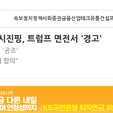
속보
정치
정책
사회
증권
금융
산업
테크
유통
건설
시진핑, 트럼프 면전서 '경고'
'공조'
 합의"