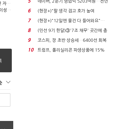
5
네이버, 2분기 영업익 5203억원…전년
(정기여론조사)③2순위, 10명 중 4명 '송영길'…정청래 '한 자릿수'
비 0.2% 감소...
(정기여론조사)④최고위원 최민희·박선원 '양강'…서미화·이성윤·임미애 뒤이어
6
(현장+)"팔 생각 접고 호가 높여
요"…'덜 똘똘한 한 채' 20...
7
(현장+)"12일엔 물건 다 들어와요"…
빈 매대 채우며 문 연 ...
8
(민선 9기 한달)③'7조 채무' 곳간에 충
격…추미애, 20년...
9
코스피, 장 초반 상승세…6400선 회복
시도
10
트럼프, 폴리실리콘 파생상품에 15%
관세…"미 산업 재건"...
순