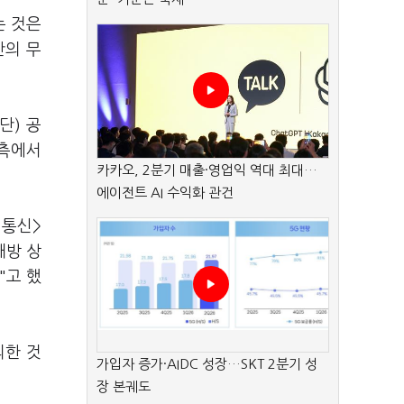
는 것은
만의 무
단) 공
 측에서
카카오, 2분기 매출·영업익 역대 최대…
에이전트 AI 수익화 관건
터통신>
개방 상
"고 했
의한 것
가입자 증가·AIDC 성장…SKT 2분기 성
장 본궤도