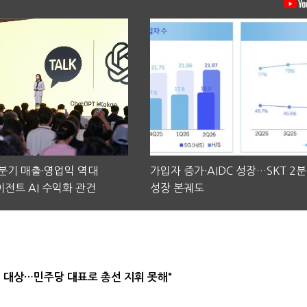
2분기 매출·영업익 역대
가입자 증가·AIDC 성장…SKT 2
전트 AI 수익화 관건
성장 본궤도
택' 대상…민주당 대표로 총선 지휘 못해"