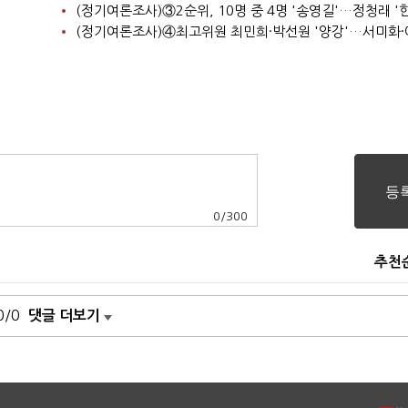
0
/
300
추천
0/0
댓글 더보기