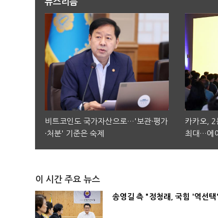
뉴스리듬
비트코인도 국가자산으로…'보관·평가
카카오, 
·처분' 기준은 숙제
최대…에이
이 시간 주요 뉴스
송영길 측 "정청래, 국힘 '역선