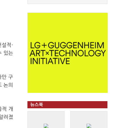
건설적·
수 있는
다만 구
도 논의
뉴스북
공적 개
 알려졌