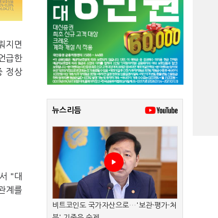
다뤄지면
 언급한
중 정상
뉴스리듬
서 "대
 관계를
비트코인도 국가자산으로…'보관·평가·처
분' 기준은 숙제