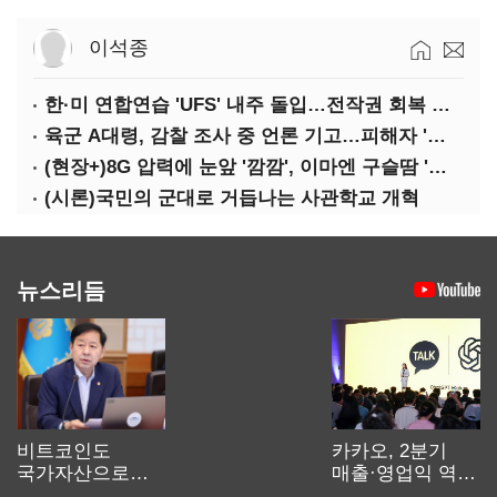
이석종
한·미 연합연습 'UFS' 내주 돌입…전작권 회복 카운트다운
육군 A대령, 감찰 조사 중 언론 기고…피해자 '부글부글'
(현장+)8G 압력에 눈앞 '깜깜', 이마엔 구슬땀 '뚝뚝'…화려한 에어쇼 뒤 땀방울
(시론)국민의 군대로 거듭나는 사관학교 개혁
뉴스리듬
비트코인도
카카오, 2분기
국가자산으로…'
매출·영업익 역대
보관·평가·처분'
최대…에이전트