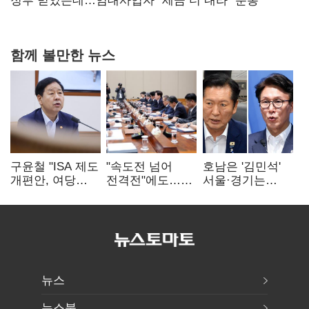
확대로 분위기 반전
정부 믿었는데…임대사업자 "세금 더 내라" 분통
함께 볼만한 뉴스
구윤철 "ISA 제도
"속도전 넘어
호남은 '김민석'
개편안, 여당
전격전"에도…
서울·경기는
제안에 공감…
군공항 이전부터
'정청래'…최종
제도 보완 적극
주 52시간까지
승자는 '안갯속'
검토"
'뇌관'
뉴스
뉴스북