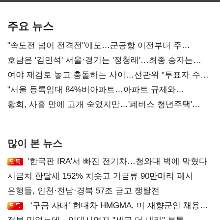
기준은 숙제
AI 수익화 관건
주요 뉴스
"속도전 넘어 전격전"에도…군공항 이전부터 주
52시간까지 '뇌관'
호남은 '김민석' 서울·경기는 '정청래'…최종 승자는
'안갯속'
여야 재검토 놓고 충돌하는 사이…선관위 "투표자 수
오차 당연"
"서울 등록임대 84%비아파트…아파트 규제와
달리해야"
황희, 사흘 만에 고개 숙였지만…'폐버스 청년주택'
후폭풍
많이 본 뉴스
'한국판 IRA'서 빠진 전기차…청와대 벽에 막혔다
시금치 한달새 152% 치솟고 가금류 90만마리 폐사
은행들, 인천·전남·경북 57조 금고 쟁탈전
‘구금 사태’ 현대차 HMGMA, 미 재향군인 채용