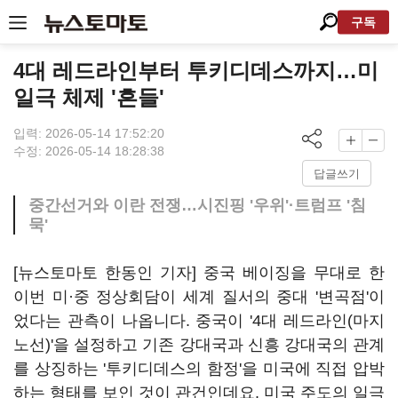
구독
4대 레드라인부터 투키디데스까지…미
일극 체제 '흔들'
입력: 2026-05-14 17:52:20
수정: 2026-05-14 18:28:38
답글쓰기
중간선거와 이란 전쟁…시진핑 '우위'·트럼프 '침
묵'
[뉴스토마토 한동인 기자] 중국 베이징을 무대로 한
이번 미·중 정상회담이 세계 질서의 중대 '변곡점'이
었다는 관측이 나옵니다. 중국이 '4대 레드라인(마지
노선)'을 설정하고 기존 강대국과 신흥 강대국의 관계
를 상징하는 '투키디데스의 함정'을 미국에 직접 압박
하는 형태를 보인 것이 관건인데요. 미국 주도의 일극