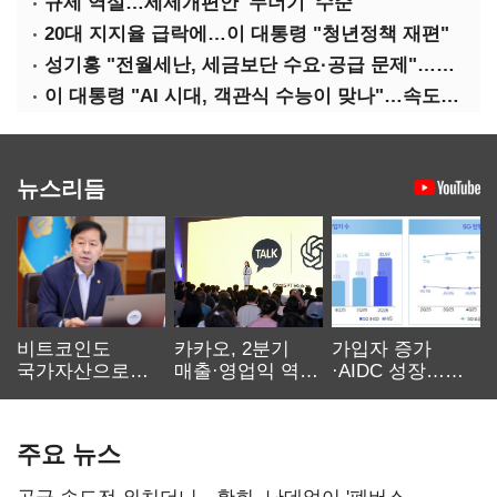
규제 역설…세제개편안 '누더기' 수순
20대 지지율 급락에…이 대통령 "청년정책 재편"
성기홍 "전월세난, 세금보단 수요·공급 문제"…닥공 시사
이 대통령 "AI 시대, 객관식 수능이 맞나"…속도전 '경계'
뉴스리듬
비트코인도
카카오, 2분기
가입자 증가
국가자산으로…'
매출·영업익 역대
·AIDC 성장…
보관·평가·처분'
최대…에이전트
SKT 2분기 성장
기준은 숙제
AI 수익화 관건
본궤도
주요 뉴스