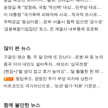
공급 속도전 외치더니…황희, 난데없이 '폐버스
리모델링' 제안
송영길 측 "정청래, 국힘 '역선택' 대상…민주당 대표로
총선 지휘 못해"
이 대통령 "국가폭력 피해자에 사과…적극적 조사로
진실 밝혀야"
주택공급 '동상이몽'…정부·서울시 협력 없으면 '공수표'
'금융복합기업집단' 토스, 전 계열사 내부통제 표준화
많이 본 뉴스
구광모-젠슨 황, 두 달 만에 또 만난다…로봇·AI 등 논의
중국 이어 대만도 설비투자…메모리 ‘삼국전쟁’
(현장+)"팔 생각 접고 호가 높여요"…'덜 똘똘한 한 채'
20억 키맞추기
윙입푸드, 경영진 주가 부양 의지에 상한가
비트코인도 국가자산으로…'보관·평가·처분' 기준은
숙제
함께 볼만한 뉴스