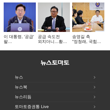
이 대통령, '공급'
공급 속도전
송영길 측
팔
외치더니…황희,
"정청래, 국힘
걷어붙였는데…
난데없이 '폐버스
'역선택' 대상…
여 내부선
리모델링' 제안
민주당 대표로
'부동산
총선 지휘 못해"
망언'(종합)
뉴스
뉴스북
뉴스리듬
토마토증권통 Live