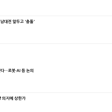
호남대전 앞두고 '충돌'
난다…로봇·AI 등 논의
양 의지에 상한가