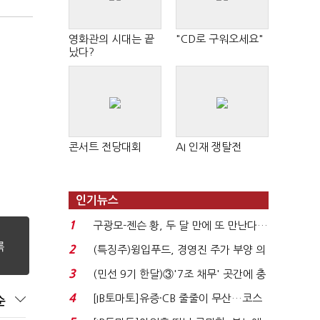
영화관의 시대는 끝
"CD로 구워오세요"
났다?
콘서트 전당대회
AI 인재 쟁탈전
인기뉴스
1
구광모-젠슨 황, 두 달 만에 또 만난다…
로봇·AI 등 논...
2
(특징주)윙입푸드, 경영진 주가 부양 의
지에 상한가...
3
(민선 9기 한달)③'7조 채무' 곳간에 충
격…추미애, 20년...
4
[IB토마토]유증·CB 줄줄이 무산…코스
순
닥 벌점 급증에 ...