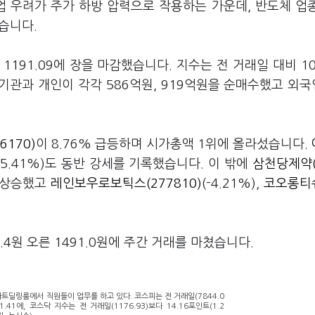
업 우려가 주가 하방 압력으로 작용하는 가운데, 반도체 업
습니다.
 1191.09에 장을 마감했습니다. 지수는 전 거래일 대비 10
. 기관과 개인이 각각 586억원, 919억원을 순매수했고 외국
6170)
이 8.76% 급등하며 시가총액 1위에 올라섰습니다.
(5.41%)도 동반 강세를 기록했습니다. 이 밖에
삼천당제약(
은 상승했고
레인보우로보틱스(277810)
(-4.21%),
코오롱티
원 오른 1491.0원에 주간 거래를 마쳤습니다.
트딜링룸에서 직원들이 업무를 하고 있다. 코스피는 전 거래일(7844.0
81.41에, 코스닥 지수는 전 거래일(1176.93)보다 14.16포인트(1.2