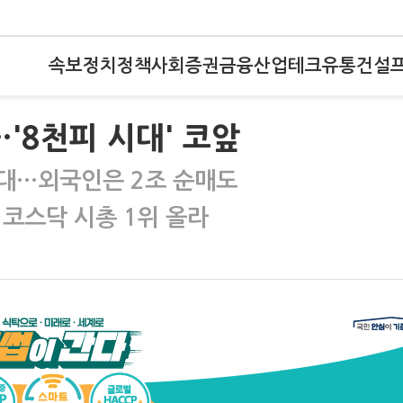
속보
정치
정책
사회
증권
금융
산업
테크
유통
건설
'8천피 시대' 코앞
대…외국인은 2조 순매도
 코스닥 시총 1위 올라