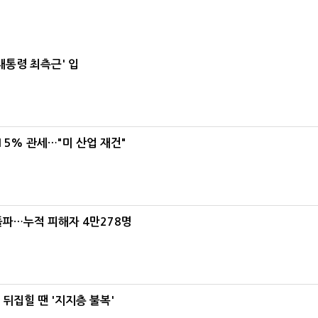
대통령 최측근' 입
5% 관세…"미 산업 재건"
돌파…누적 피해자 4만278명
뒤집힐 땐 '지지층 불복'