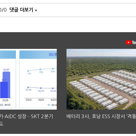
0/0
댓글 더보기
·AIDC 성장…SKT 2분기
배터리 3사, 호남 ESS 시장서 ‘격돌
도