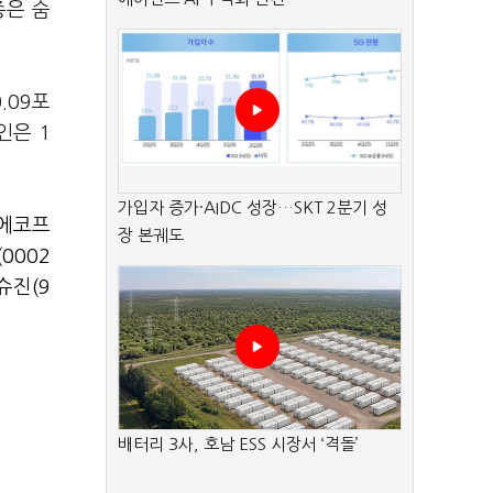
종은 숨
.09포
인은 1
가입자 증가·AIDC 성장…SKT 2분기 성
에코프
장 본궤도
0002
슈진(9
배터리 3사, 호남 ESS 시장서 ‘격돌’