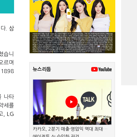
니다.
삼
마쳤습니
 오르며
뉴스리듬
1898
를 나타
 약세를
고,
LG
카카오, 2분기 매출·영업익 역대 최대…
에이전트 AI 수익화 관건