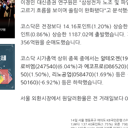
이경민 대신증권 연구원은 "삼성전자 노조 및 파
고르기 흐름을 보이며 쏠림이 완화됐다"고 분석했
코스닥은 전장보다 14.16포인트(1.20%) 상승한
인트(0.86%) 상승한 1187.02에 출발했습니다
356억원을 순매도했습니다.
코스닥 시가총액 상위 종목 중에서는
알테오젠(19
로비엠(247540)
(6.04%)과
에코프로(086520)
50)
(1.50%),
리노공업(058470)
(1.69%) 등
50160)
(-6.92%) 등은 하락했습니다.
서울 외환시장에서 원달러환율은 전 거래일보다 0.4
14일 서울 영등포구 여의도 KB국민은행 스마
1)보다 137.40포인트(1.75%) 오른 79