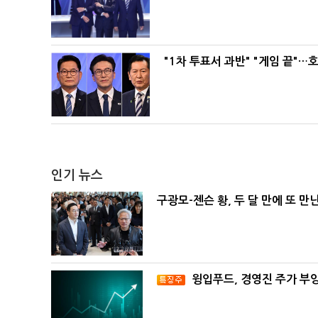
"1차 투표서 과반" "게임 끝"…
인기 뉴스
구광모-젠슨 황, 두 달 만에 또 만
윙입푸드, 경영진 주가 부