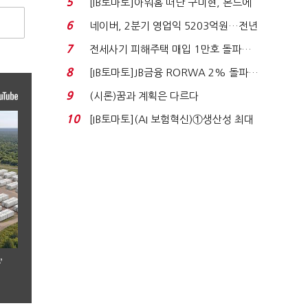
5
[IB토마토]아워홈 떠난 구미현, 본느에
340억 베팅…가...
6
네이버, 2분기 영업익 5203억원…전년
비 0.2% 감소...
7
전세사기 피해주택 매입 1만호 돌파…
누적 피해자 4만2...
8
[IB토마토]JB금융 RORWA 2% 돌파…
실적 견인은 은행 ...
9
(시론)꿈과 계획은 다르다
10
[IB토마토](AI 보험혁신)①생산성 최대
80% 개선…현실...
’