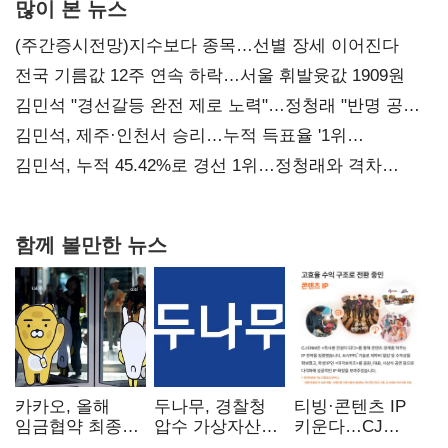
많이 본 뉴스
(주간증시전망)지수보다 종목…선별 장세 이어진다
전국 기름값 12주 연속 하락…서울 휘발윳값 1909원
김민석 "경선갈등 완전 제로 노력"…정청래 "반명 공세
사과부터"
김민석, 제주·인천서 승리…누적 득표율 '1위
탈환'(종합)
김민석, 누적 45.42%로 경선 1위…정청래와 격차
0.86%p(2보)
함께 볼만한 뉴스
카카오, 올해
두나무, 경찰청
티빙·콘텐츠 IP
임금협약 최종
압수 가상자산
키운다…CJ
타결…연봉 6.3%
보관 맡는다…
ENM, 하반기