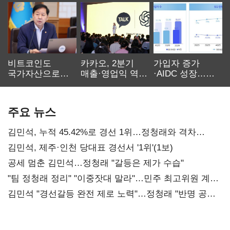
비트코인도
카카오, 2분기
가입자 증가
국가자산으로…'
매출·영업익 역대
·AIDC 성장…
보관·평가·처분'
최대…에이전트
SKT 2분기 성장
기준은 숙제
AI 수익화 관건
본궤도
주요 뉴스
김민석, 누적 45.42%로 경선 1위…정청래와 격차
0.86%p(2보)
김민석, 제주·인천 당대표 경선서 '1위'(1보)
공세 멈춘 김민석…정청래 "갈등은 제가 수습"
"팀 정청래 정리" "이중잣대 말라"…민주 최고위원 계파
다툼 격화
김민석 "경선갈등 완전 제로 노력"…정청래 "반명 공세
사과부터"