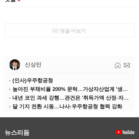
0/0
댓글 더보기
신상민
(인사)우주항공청
높아진 부채비율 200% 문턱…가상자산업계 '생존 시험대'
내년 코인 과세 강행…관건은 '취득가액 산정·자산 이동'
달 기지 전환 시동…나사·우주항공청 협력 강화
뉴스리듬