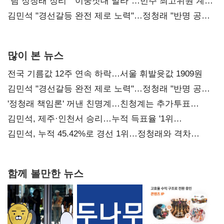
"팀 정청래 정리" "이중잣대 말라"…민주 최고위원 계파
다툼 격화
김민석 "경선갈등 완전 제로 노력"…정청래 "반명 공세
사과부터"
많이 본 뉴스
전국 기름값 12주 연속 하락…서울 휘발윳값 1909원
김민석 "경선갈등 완전 제로 노력"…정청래 "반명 공세
사과부터"
'정청래 책임론' 꺼낸 친명계…친청계는 추가투표
때리기
김민석, 제주·인천서 승리…누적 득표율 '1위
탈환'(종합)
김민석, 누적 45.42%로 경선 1위…정청래와 격차
0.86%p(2보)
함께 볼만한 뉴스