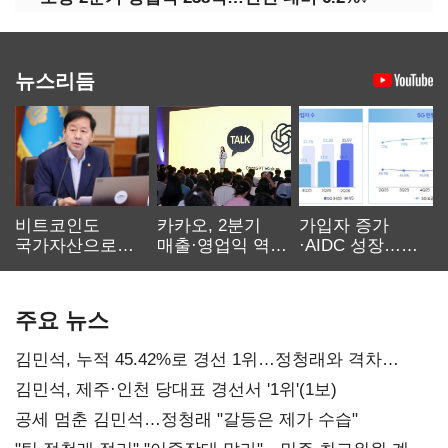
뉴스리듬
비트코인도
카카오, 2분기
가입자 증가
국가자산으로…'
매출·영업익 역대
·AIDC 성장…
보관·평가·처분'
최대…에이전트
SKT 2분기 성장
기준은 숙제
AI 수익화 관건
본궤도
주요 뉴스
김민석, 누적 45.42%로 경선 1위…정청래와 격차
0.86%p(2보)
김민석, 제주·인천 당대표 경선서 '1위'(1보)
공세 멈춘 김민석…정청래 "갈등은 제가 수습"