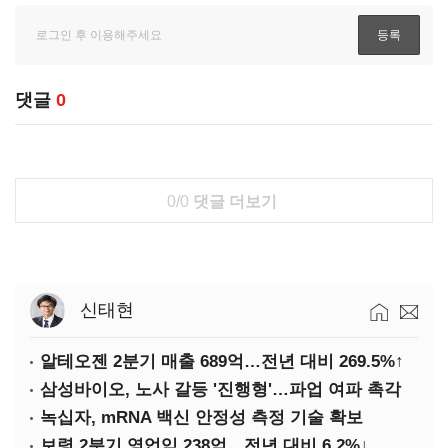
댓글
0
0/0
댓글 더보기
신태현
알테오젠 2분기 매출 689억…전년 대비 269.5%↑
삼성바이오, 노사 갈등 '진행형'…파업 여파 촉각
녹십자, mRNA 백신 안정성 측정 기술 확보
보령 2분기 영업익 238억…전년 대비 6.2%↓