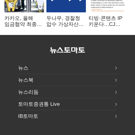
카카오, 올해
두나무, 경찰청
티빙·콘텐츠 IP
임금협약 최종
압수 가상자산
키운다…CJ
타결…연봉 6.3%
보관 맡는다…
ENM, 하반기
인상·격려금
커스터디 사업
글로벌 확장 가속
300만원
최종 낙찰
뉴스
뉴스북
뉴스리듬
토마토증권통 Live
IB토마토