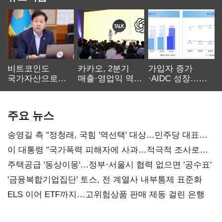
비트코인도
카카오, 2분기
가입자 증가
국가자산으로…'
매출·영업익 역대
·AIDC 성장…
보관·평가·처분'
최대…에이전트
SKT 2분기 성장
기준은 숙제
AI 수익화 관건
본궤도
주요 뉴스
송영길 측 "정청래, 국힘 '역선택' 대상…민주당 대표로
총선 지휘 못해"
이 대통령 "국가폭력 피해자에 사과…적극적 조사로
진실 밝혀야"
주택공급 '동상이몽'…정부·서울시 협력 없으면 '공수표'
'금융복합기업집단' 토스, 전 계열사 내부통제 표준화
ELS 이어 ETF까지…고위험상품 판매 제동 걸린 은행