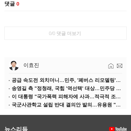
댓글
0
0/0
댓글 더보기
이효진
공급 속도전 외치더니…민주, '폐버스 리모델링'까지 제안
송영길 측 "정청래, 국힘 '역선택' 대상…민주당 대표로 총선 지휘 못해"
이 대통령 "국가폭력 피해자에 사과…적극적 조사로 진실 밝혀야"
국군사관학교 설립 반대 결의안 발의…유용원 "정치적 목적 추진 즉각 중단"
뉴스리듬