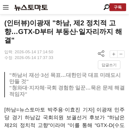
구독
(인터뷰)이광재 "하남, 제2 정치적 고
향…GTX-D부터 부동산·일자리까지 해
결"
입력: 2026-05-14 17:14:50
수정: 2026-05-14 17:37:33
답글쓰기
"하남서 재선·3선 목표…대한민국 대표 미래도시
만들 것"
"청와대·지자체·국회 경험한 일꾼…묵은 문제 해결
적임자"
[하남=뉴스토마토 박주용·이효진 기자] 이광재 민주
당 경기 하남갑 국회의원 보궐선거 후보가 "하남은
제2의 정치적 고향"이라며 "이를 통해 "GTX-D(수도