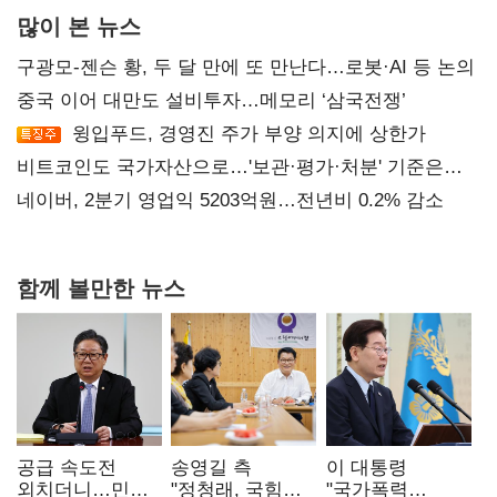
많이 본 뉴스
구광모-젠슨 황, 두 달 만에 또 만난다…로봇·AI 등 논의
중국 이어 대만도 설비투자…메모리 ‘삼국전쟁’
윙입푸드, 경영진 주가 부양 의지에 상한가
비트코인도 국가자산으로…'보관·평가·처분' 기준은
숙제
네이버, 2분기 영업익 5203억원…전년비 0.2% 감소
함께 볼만한 뉴스
공급 속도전
송영길 측
이 대통령
외치더니…민주,
"정청래, 국힘
"국가폭력