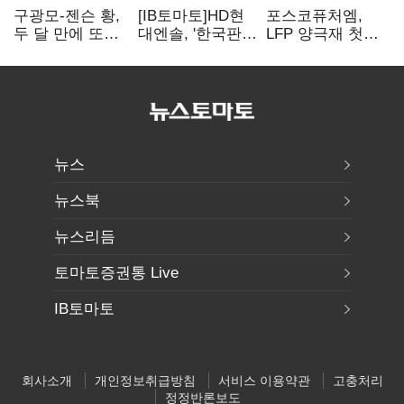
구광모-젠슨 황,
[IB토마토]HD현
포스코퓨처엠,
두 달 만에 또
대엔솔, '한국판
LFP 양극재 첫
만난다…로봇·AI
IRA' 수혜 부상…
대규모 공급…
등 논의
세액공제 선택이
ESS 시장 공략
변수
뉴스
뉴스북
뉴스리듬
토마토증권통 Live
IB토마토
회사소개
개인정보취급방침
서비스 이용약관
고충처리
정정반론보도