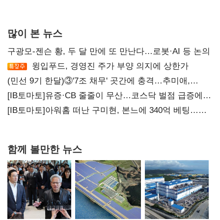
많이 본 뉴스
구광모-젠슨 황, 두 달 만에 또 만난다…로봇·AI 등 논의
윙입푸드, 경영진 주가 부양 의지에 상한가
(민선 9기 한달)③'7조 채무' 곳간에 충격…추미애,
20년만에 '비상재정' 선언 승부수
[IB토마토]유증·CB 줄줄이 무산…코스닥 벌점 급증에
상폐 압박
[IB토마토]아워홈 떠난 구미현, 본느에 340억 베팅…
가족 지배체제 구축
함께 볼만한 뉴스