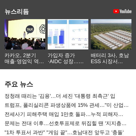
뉴스리듬
카카오, 2분기
가입자 증가
배터리 3사, 호남
매출·영업익 역대
·AIDC 성장…
ESS 시장서
최대…에이전트
SKT 2분기 성장
‘격돌’
AI 수익화 관건
본궤도
주요 뉴스
정청래 때리는 '김용'…더 세진 '대통령 최측근' 입
트럼프, 폴리실리콘 파생상품에 15% 관세…"미 산업
재건"
전세사기 피해주택 매입 1만호 돌파…누적 피해자
4만278명
문제는 전대 이후…선호투표제로 뒤집힐 땐 '지지층
불복'
"1차 투표서 과반" "게임 끝"…호남대전 앞두고 '충돌'