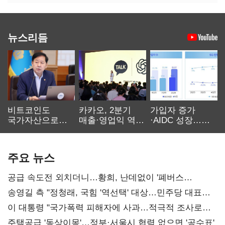
뉴스리듬
비트코인도
카카오, 2분기
가입자 증가
국가자산으로…'
매출·영업익 역대
·AIDC 성장…
보관·평가·처분'
최대…에이전트
SKT 2분기 성장
기준은 숙제
AI 수익화 관건
본궤도
주요 뉴스
공급 속도전 외치더니…황희, 난데없이 '폐버스
리모델링' 제안
송영길 측 "정청래, 국힘 '역선택' 대상…민주당 대표로
총선 지휘 못해"
이 대통령 "국가폭력 피해자에 사과…적극적 조사로
진실 밝혀야"
주택공급 '동상이몽'…정부·서울시 협력 없으면 '공수표'