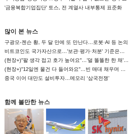
'금융복합기업집단' 토스, 전 계열사 내부통제 표준화
많이 본 뉴스
구광모-젠슨 황, 두 달 만에 또 만난다…로봇·AI 등 논의
비트코인도 국가자산으로…'보관·평가·처분' 기준은
숙제
(현장+)"팔 생각 접고 호가 높여요"…'덜 똘똘한 한 채'
20억 키맞추기
(현장+)"12일엔 물건 다 들어와요"…빈 매대 채우며 문
연 홈플러스
중국 이어 대만도 설비투자…메모리 ‘삼국전쟁’
함께 볼만한 뉴스