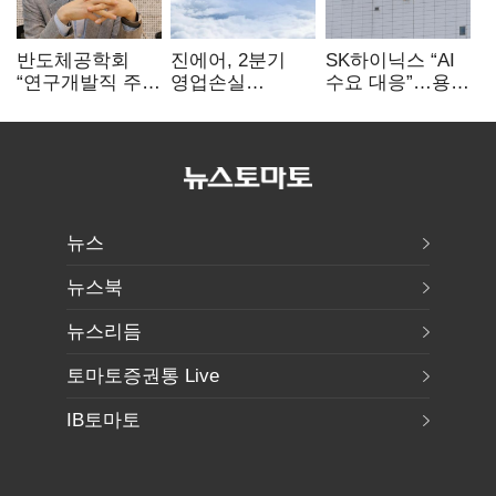
반도체공학회
진에어, 2분기
SK하이닉스 “AI
“연구개발직 주
영업손실
수요 대응”…용인
52시간제
731억…유가
·청주 팹에 54조
개선해야”
상승 여파
투자
뉴스
뉴스북
뉴스리듬
토마토증권통 Live
IB토마토