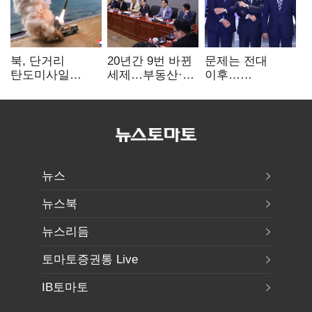
북, 단거리
20년간 9번 바뀐
문제는 전대
탄도미사일
세제…부동산·
이후…
발사…안보실
상속세만
선호투표제로
"즉각 중단 촉구"
건드렸다
뒤집힐 땐
'지지층 불복'
뉴스
뉴스북
뉴스리듬
토마토증권통 Live
IB토마토