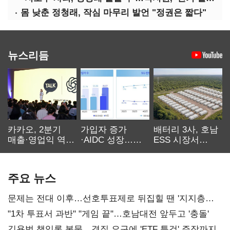
몸 낮춘 정청래, 작심 마무리 발언 "정권은 짧다"
뉴스리듬
카카오, 2분기
가입자 증가
배터리 3사, 호남
매출·영업익 역대
·AIDC 성장…
ESS 시장서
최대…에이전트
SKT 2분기 성장
‘격돌’
AI 수익화 관건
본궤도
주요 뉴스
문제는 전대 이후…선호투표제로 뒤집힐 땐 '지지층
불복'
"1차 투표서 과반" "게임 끝"…호남대전 앞두고 '충돌'
김용범 책임론 봇물…경질 요구에 'ETF 특검' 주장까지