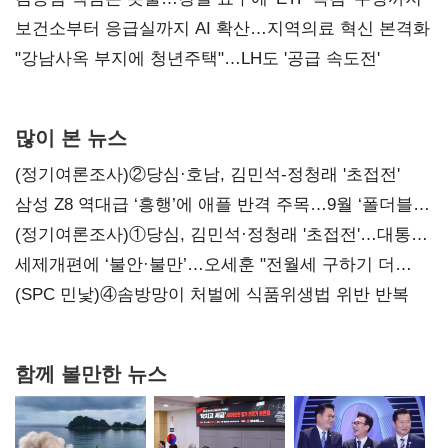
보건소부터 응급실까지 AI 확산…지역의료 혁신 본격화
"강남사옥 부지에 청년주택"…LH도 '공급 속도전'
많이 본 뉴스
(정기여론조사)②당심·호남, 김민석-정청래 '초접전'
삼성 Z8 역대급 ‘흥행’에 애플 반격 주목…9월 ‘폴더블
대전’
(정기여론조사)①당심, 김민석·정청래 '초접전'…대통령
지지도 '50% 아래로'(종합)
세제개편에 ‘불안·불만’…오세훈 "전월세 구하기 더
힘들어질 것"
(SPC 민낯)④솜방망이 처벌에 식품위생법 위반 반복
함께 볼만한 뉴스