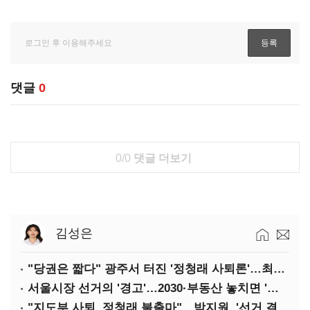
댓글
0
0/0
댓글 더보기
김성은
"당권은 짧다" 광주서 터진 '정청래 사퇴론'…최고위 '아수라장'
서울시장 선거의 '경고'…2030·부동산 놓치면 '총선도 대선도' 패배
"지도부 사퇴, 정청래 불출마"…박지원, '선거 결과 책임' 강조