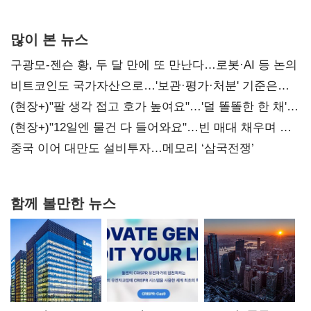
많이 본 뉴스
구광모-젠슨 황, 두 달 만에 또 만난다…로봇·AI 등 논의
비트코인도 국가자산으로…'보관·평가·처분' 기준은
숙제
(현장+)"팔 생각 접고 호가 높여요"…'덜 똘똘한 한 채'
20억 키맞추기
(현장+)"12일엔 물건 다 들어와요"…빈 매대 채우며 문
연 홈플러스
중국 이어 대만도 설비투자…메모리 ‘삼국전쟁’
함께 볼만한 뉴스