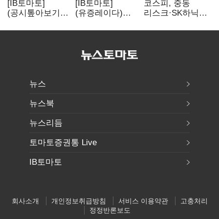
[IB토마토]
[IB토마토]
코스피, 중동
(공시톺아보기)
(유증레이다)
리스크·SK하닉
수주 공시, 왜
툴젠, 조달액
5% 급락에
바로 매출로
3분의 1 토막…
뒷걸음
잡히지 않을까
특허소송
비용부터 챙긴다
뉴스
뉴스북
뉴스리듬
토마토증권통 Live
IB토마토
회사소개
개인정보취급방침
서비스 이용약관
고충처리
정정반론보도