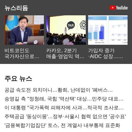
뉴스리듬
비트코인도
카카오, 2분기
가입자 증가
국가자산으로…'
매출·영업익 역대
·AIDC 성장…
보관·평가·처분'
최대…에이전트
SKT 2분기 성장
기준은 숙제
AI 수익화 관건
본궤도
주요 뉴스
공급 속도전 외치더니…황희, 난데없이 '폐버스
리모델링' 제안
송영길 측 "정청래, 국힘 '역선택' 대상…민주당 대표로
총선 지휘 못해"
이 대통령 "국가폭력 피해자에 사과…적극적 조사로
진실 밝혀야"
주택공급 '동상이몽'…정부·서울시 협력 없으면 '공수표'
'금융복합기업집단' 토스, 전 계열사 내부통제 표준화