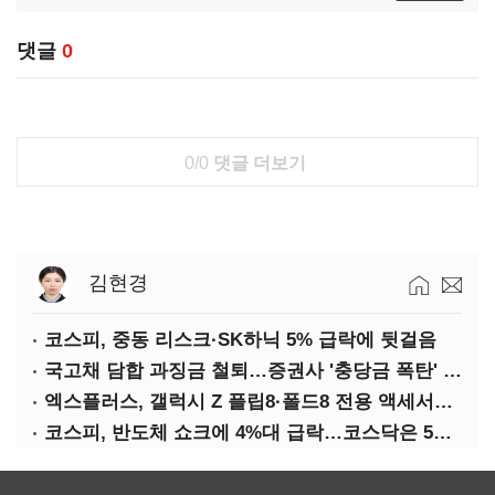
댓글
0
0/0
댓글 더보기
김현경
코스피, 중동 리스크·SK하닉 5% 급락에 뒷걸음
국고채 담합 과징금 철퇴…증권사 '충당금 폭탄' 우려
엑스플러스, 갤럭시 Z 플립8·폴드8 전용 액세서리 출시
코스피, 반도체 쇼크에 4%대 급락…코스닥은 5거래일째 상승