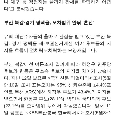
나 대구 등 격전지는 끝까지 판세를 확답하기 어렵
다"고 분석했습니다.
부산 북갑·경기 평택을, 오차범위 안팎 '혼전'
유력 대권주자들의 출마로 관심을 받고 있는 부산 북
갑, 경기 평택을 재·보궐선거에선 여야 후보들의 지
지율 흐름이 엎치락뒤치락하는 모양새입니다.
부산 북갑에선 여론조사 결과에 따라 하정우 민주당
후보와 한동훈 무소속 후보의 지지율 차이가 났습니
다. 지난 12일 발표된 <국제신문·리얼미터> 조사(5월
9~10일 조사·표본오차는 95% 신뢰수준에 ±4.4%포
인트·무선 ARS)에선 하정우 후보가 43.4%의 지지를
받으면서 한동훈 후보(28.1%), 박민식 국민의힘 후보
(23.1%)를 오차범위 밖에서 따돌렸습니다. 앞서 11
일 공표된 <KBS부산총국·한국리서치> 조사(5월8~1