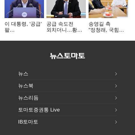
이 대통령, '공급'
공급 속도전
송영길 측
팔
외치더니…황희,
"정청래, 국힘
걷어붙였는데…
난데없이 '폐버스
'역선택' 대상…
여 내부선
리모델링' 제안
민주당 대표로
'부동산
총선 지휘 못해"
망언'(종합)
뉴스
뉴스북
뉴스리듬
토마토증권통 Live
IB토마토