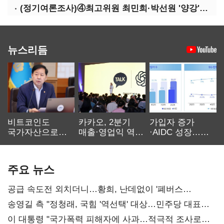
(정기여론조사)④최고위원 최민희·박선원 '양강'…서미화·이성윤·임미애 뒤이어
뉴스리듬
비트코인도
카카오, 2분기
가입자 증가
국가자산으로…'
매출·영업익 역대
·AIDC 성장…
보관·평가·처분'
최대…에이전트
SKT 2분기 성장
기준은 숙제
AI 수익화 관건
본궤도
주요 뉴스
공급 속도전 외치더니…황희, 난데없이 '폐버스
리모델링' 제안
송영길 측 "정청래, 국힘 '역선택' 대상…민주당 대표로
총선 지휘 못해"
이 대통령 "국가폭력 피해자에 사과…적극적 조사로