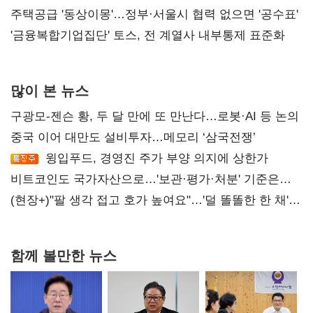
진실 밝혀야"
주택공급 '동상이몽'…정부·서울시 협력 없으면 '공수표'
'금융복합기업집단' 토스, 전 계열사 내부통제 표준화
많이 본 뉴스
구광모-젠슨 황, 두 달 만에 또 만난다…로봇·AI 등 논의
중국 이어 대만도 설비투자…메모리 ‘삼국전쟁’
윙입푸드, 경영진 주가 부양 의지에 상한가
비트코인도 국가자산으로…'보관·평가·처분' 기준은
숙제
(현장+)"팔 생각 접고 호가 높여요"…'덜 똘똘한 한 채'
20억 키맞추기
함께 볼만한 뉴스