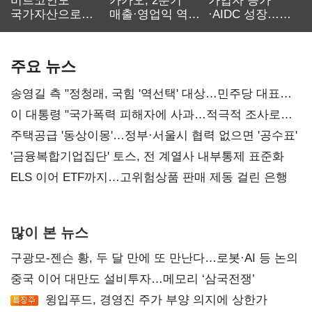
비트코인도
카카오, 2분기
가입자 증가
국가자산으로…'
매출·영업익 역대
·AIDC 성장…
보관·평가·처분'
최대…에이전트
SKT 2분기 성장
기준은 숙제
AI 수익화 관건
본궤도
주요 뉴스
송영길 측 "정청래, 국힘 '역선택' 대상…민주당 대표로
총선 지휘 못해"
이 대통령 "국가폭력 피해자에 사과…적극적 조사로
진실 밝혀야"
주택공급 '동상이몽'…정부·서울시 협력 없으면 '공수표'
'금융복합기업집단' 토스, 전 계열사 내부통제 표준화
ELS 이어 ETF까지…고위험상품 판매 제동 걸린 은행
많이 본 뉴스
구광모-젠슨 황, 두 달 만에 또 만난다…로봇·AI 등 논의
중국 이어 대만도 설비투자…메모리 ‘삼국전쟁’
윙입푸드, 경영진 주가 부양 의지에 상한가