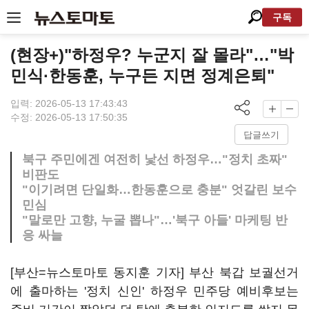
구독
(현장+)"하정우? 누군지 잘 몰라"…"박
민식·한동훈, 누구든 지면 정계은퇴"
입력: 2026-05-13 17:43:43
수정: 2026-05-13 17:50:35
답글쓰기
북구 주민에겐 여전히 낯선 하정우…"정치 초짜"
비판도
"이기려면 단일화…한동훈으로 충분" 엇갈린 보수
민심
"말로만 고향, 누굴 뽑나"…'북구 아들' 마케팅 반
응 싸늘
[부산=뉴스토마토 동지훈 기자] 부산 북갑 보궐선거
에 출마하는 '정치 신인' 하정우 민주당 예비후보는