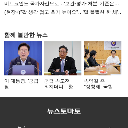
비트코인도 국가자산으로…'보관·평가·처분' 기준은
숙제
(현장+)"팔 생각 접고 호가 높여요"…'덜 똘똘한 한 채'
20억 키맞추기
함께 볼만한 뉴스
이 대통령, '공급'
공급 속도전
송영길 측
팔
외치더니…황희,
"정청래, 국힘
걷어붙였는데…
난데없이 '폐버스
'역선택' 대상…
여 내부선
리모델링' 제안
민주당 대표로
'부동산
총선 지휘 못해"
망언'(종합)