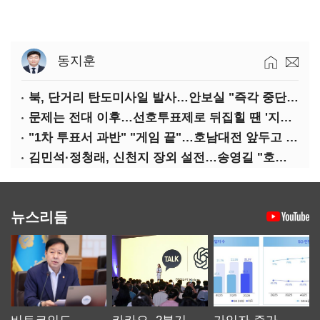
동지훈
북, 단거리 탄도미사일 발사…안보실 "즉각 중단 촉구"
문제는 전대 이후…선호투표제로 뒤집힐 땐 '지지층 불복'
"1차 투표서 과반" "게임 끝"…호남대전 앞두고 '충돌'
김민석·정청래, 신천지 장외 설전…송영길 "호남 계몽 규탄"
뉴스리듬