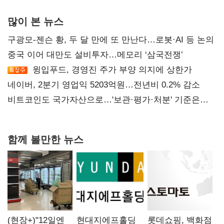
많이 본 뉴스
구광모-젠슨 황, 두 달 만에 또 만난다…로봇·AI 등 논의
중국 이어 대만도 설비투자…메모리 ‘삼국전쟁’
윙입푸드, 경영진 주가 부양 의지에 상한가
네이버, 2분기 영업익 5203억원…전년비 0.2% 감소
비트코인도 국가자산으로…'보관·평가·처분' 기준은
숙제
함께 볼만한 뉴스
(현장+)"12일엔
현대지에프홀딩
롯데쇼핑, 백화점