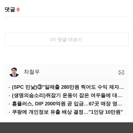
댓글
0
0/0
댓글 더보기
차철우
(SPC 민낯)③"일매출 280만원 찍어도 수익 제자리"…점주 울리는 '상시 할인'
(생명의숨소리)쥐잡기 운동이 잡은 여우들에 대하여
홈플러스, DIP 2000억원 곧 입금…67곳 매장 영업 재개 예정
쿠팡에 개인정보 유출 배상 결정…"1인당 10만원"