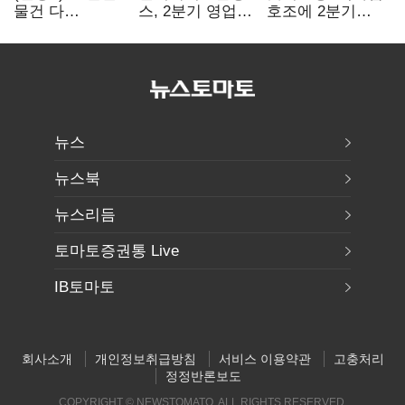
물건 다
스, 2분기 영업익
호조에 2분기
들어와요"…빈
15.6%↑…500억
영업익 121%
매대 채우며 문
규모 자사주 매입
급증
연 홈플러스
뉴스
뉴스북
뉴스리듬
토마토증권통 Live
IB토마토
회사소개
개인정보취급방침
서비스 이용약관
고충처리
정정반론보도
COPYRIGHT © NEWSTOMATO. ALL RIGHTS RESERVED.