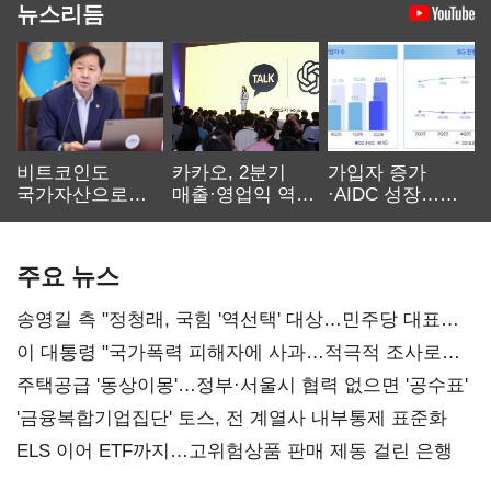
뉴스리듬
비트코인도
카카오, 2분기
가입자 증가
국가자산으로…'
매출·영업익 역대
·AIDC 성장…
보관·평가·처분'
최대…에이전트
SKT 2분기 성장
기준은 숙제
AI 수익화 관건
본궤도
주요 뉴스
송영길 측 "정청래, 국힘 '역선택' 대상…민주당 대표로
총선 지휘 못해"
이 대통령 "국가폭력 피해자에 사과…적극적 조사로
진실 밝혀야"
주택공급 '동상이몽'…정부·서울시 협력 없으면 '공수표'
'금융복합기업집단' 토스, 전 계열사 내부통제 표준화
ELS 이어 ETF까지…고위험상품 판매 제동 걸린 은행