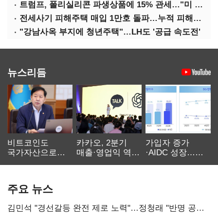
트럼프, 폴리실리콘 파생상품에 15% 관세…"미 산업 재건"
전세사기 피해주택 매입 1만호 돌파…누적 피해자 4만278명
"강남사옥 부지에 청년주택"…LH도 '공급 속도전'
뉴스리듬
비트코인도
카카오, 2분기
가입자 증가
국가자산으로…'
매출·영업익 역대
·AIDC 성장…
보관·평가·처분'
최대…에이전트
SKT 2분기 성장
기준은 숙제
AI 수익화 관건
본궤도
주요 뉴스
김민석 "경선갈등 완전 제로 노력"…정청래 "반명 공세