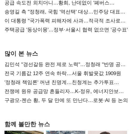
사과부터"
공급 속도전 외치더니…황희, 난데없이 '폐버스
리모델링' 제안
송영길 측 "정청래, 국힘 '역선택' 대상…민주당 대표로
총선 지휘 못해"
이 대통령 "국가폭력 피해자에 사과…적극적 조사로
진실 밝혀야"
주택공급 '동상이몽'…정부·서울시 협력 없으면 '공수표'
많이 본 뉴스
김민석 "경선갈등 완전 제로 노력"…정청래 "반명 공세
사과부터"
전국 기름값 12주 연속 하락…서울 휘발윳값 1909원
'정청래 책임론' 꺼낸 친명계…친청계는 추가투표
때리기
전쟁에 원유 공급망 흔들리자…K-정유, 에너지안보
핵심으로 재부상
구광모-젠슨 황, 두 달 만에 또 만난다…로봇·AI 등 논의
함께 볼만한 뉴스