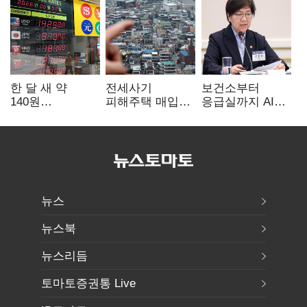
한 달 새 약
전세사기
보건소부터
140원
피해주택 매입
응급실까지 AI
급락…'역대급
1만호 돌파…
확산…지역의료
엔저'에 원화
누적 피해자
혁신 본격화
변곡점
4만278명
뉴스
뉴스북
뉴스리듬
토마토증권통 Live