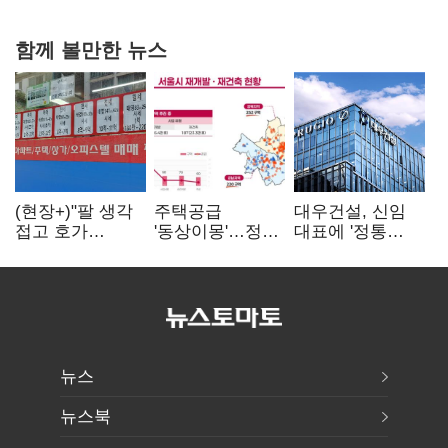
20억 키맞추기
함께 볼만한 뉴스
(현장+)"팔 생각
주택공급
대우건설, 신임
접고 호가
'동상이몽'…정부
대표에 '정통
높여요"…'덜
·서울시 협력
대우맨' 이강석
똘똘한 한 채'
없으면 '공수표'
부사장 내정
20억 키맞추기
뉴스
뉴스북