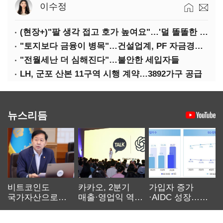
이수정
(현장+)"팔 생각 접고 호가 높여요"…'덜 똘똘한 한 채' 20억 키맞추기
"토지보다 금융이 병목"…건설업계, PF 자금경색 해소 목소리
"전월세난 더 심해진다"…불안한 세입자들
LH, 군포 산본 11구역 시행 계약…3892가구 공급
뉴스리듬
비트코인도
카카오, 2분기
가입자 증가
국가자산으로…'
매출·영업익 역대
·AIDC 성장…
보관·평가·처분'
최대…에이전트
SKT 2분기 성장
기준은 숙제
AI 수익화 관건
본궤도