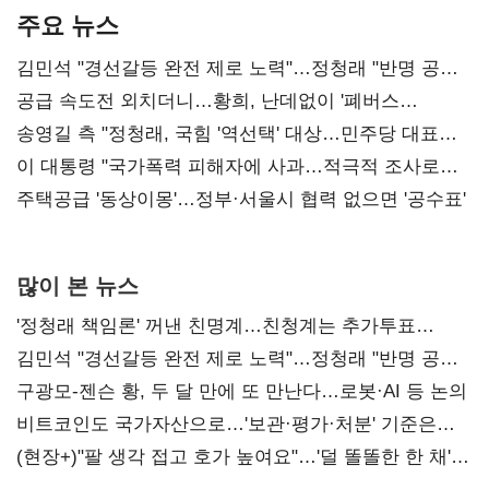
주요 뉴스
김민석 "경선갈등 완전 제로 노력"…정청래 "반명 공세
사과부터"
공급 속도전 외치더니…황희, 난데없이 '폐버스
리모델링' 제안
송영길 측 "정청래, 국힘 '역선택' 대상…민주당 대표로
총선 지휘 못해"
이 대통령 "국가폭력 피해자에 사과…적극적 조사로
진실 밝혀야"
주택공급 '동상이몽'…정부·서울시 협력 없으면 '공수표'
많이 본 뉴스
'정청래 책임론' 꺼낸 친명계…친청계는 추가투표
때리기
김민석 "경선갈등 완전 제로 노력"…정청래 "반명 공세
사과부터"
구광모-젠슨 황, 두 달 만에 또 만난다…로봇·AI 등 논의
비트코인도 국가자산으로…'보관·평가·처분' 기준은
숙제
(현장+)"팔 생각 접고 호가 높여요"…'덜 똘똘한 한 채'