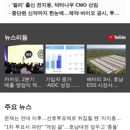
'컬리' 출신 전지웅, 닥터나우 CMO 선임
중단된 신약까지 한눈에…제약·바이오 공시, 투명해진다
뉴스리듬
카카오, 2분기
가입자 증가
배터리 3사, 호남
매출·영업익 역대
·AIDC 성장…
ESS 시장서
최대…에이전트
SKT 2분기 성장
‘격돌’
AI 수익화 관건
본궤도
주요 뉴스
문제는 전대 이후…선호투표제로 뒤집힐 땐 '지지층
불복'
"1차 투표서 과반" "게임 끝"…호남대전 앞두고 '충돌'