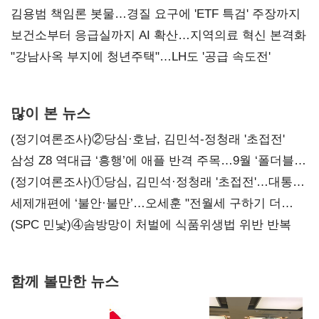
김용범 책임론 봇물…경질 요구에 'ETF 특검' 주장까지
보건소부터 응급실까지 AI 확산…지역의료 혁신 본격화
"강남사옥 부지에 청년주택"…LH도 '공급 속도전'
많이 본 뉴스
(정기여론조사)②당심·호남, 김민석-정청래 '초접전'
삼성 Z8 역대급 ‘흥행’에 애플 반격 주목…9월 ‘폴더블
대전’
(정기여론조사)①당심, 김민석·정청래 '초접전'…대통령
지지도 '50% 아래로'(종합)
세제개편에 ‘불안·불만’…오세훈 "전월세 구하기 더
힘들어질 것"
(SPC 민낯)④솜방망이 처벌에 식품위생법 위반 반복
함께 볼만한 뉴스