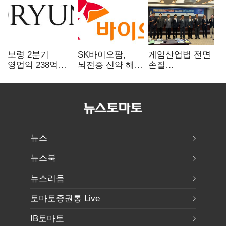
보령 2분기
SK바이오팜,
게임산업법 전면
영업익 238억…
뇌전증 신약 해외
손질
전년 대비 6.2%↓
흥행 발판…
공감대…"낡은
차세대 신약 개발
규제 걷고
속도
안전장치 촘촘히
해야"
뉴스
뉴스북
뉴스리듬
토마토증권통 Live
IB토마토