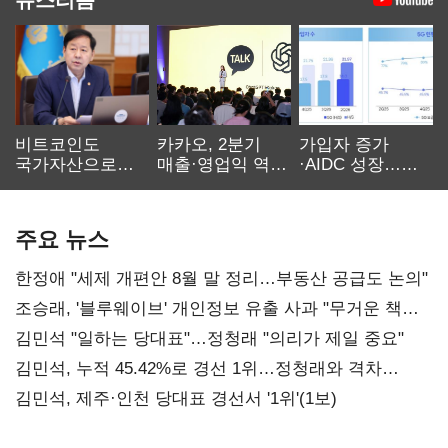
비트코인도
카카오, 2분기
가입자 증가
국가자산으로…'
매출·영업익 역대
·AIDC 성장…
보관·평가·처분'
최대…에이전트
SKT 2분기 성장
기준은 숙제
AI 수익화 관건
본궤도
주요 뉴스
한정애 "세제 개편안 8월 말 정리…부동산 공급도 논의"
조승래, '블루웨이브' 개인정보 유출 사과 "무거운 책임
통감"
김민석 "일하는 당대표"…정청래 "의리가 제일 중요"
김민석, 누적 45.42%로 경선 1위…정청래와 격차
0.86%p(2보)
김민석, 제주·인천 당대표 경선서 '1위'(1보)