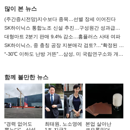
많이 본 뉴스
(주간증시전망)지수보다 종목…선별 장세 이어진다
SK하이닉스 통합노조 신설 추진…구성원간 성과급
불만 확산
대형마트 2분기 판매 9.4% 감소…홈플러스 사태 여파
SK하이닉스, 중 충칭 공장 지분매각 검토?…“확정된 바
없어”
“-30℃ 이하도 난방 거뜬”…삼성, 미 국립연구소와 개발
협력
함께 볼만한 뉴스
“경력 없어도
최태원, 노소영에
본업 살아난
뽑는다”…삼성
1조 지급?…
코오롱인더