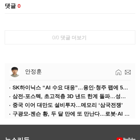
댓글
0
0/0
댓글 더보기
안정훈
SK하이닉스 “AI 수요 대응”…용인·청주 팹에 54조 투자
삼전-포스텍, 초고적층 3D 낸드 한계 돌파…성능·전력효율 개선
중국 이어 대만도 설비투자…메모리 ‘삼국전쟁’
구광모-젠슨 황, 두 달 만에 또 만난다…로봇·AI 등 논의
뉴스리듬