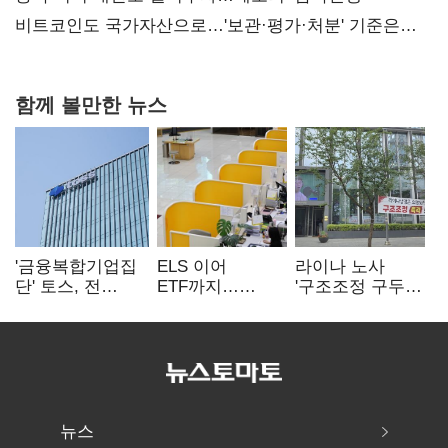
비트코인도 국가자산으로…'보관·평가·처분' 기준은
숙제
함께 볼만한 뉴스
'금융복합기업집
ELS 이어
라이나 노사
단' 토스, 전
ETF까지…
'구조조정 구두
계열사 내부통제
고위험상품 판매
합의안' 도출
표준화
제동 걸린 은행
뉴스