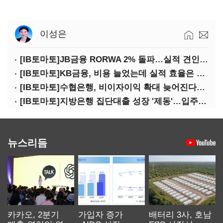
이성은
[IB토마토]JB금융 RORWA 2% 돌파…실적 견인은 은행 아닌 캐피탈
[IB토마토]KB금융, 비용 늘었는데 실적 효율은 개선…증권 호황 효과
[IB토마토]수협은행, 비이자이익 확대 늦어진다…공모운용사 인가 연말로
[IB토마토]지방은행 집단대출 성장 '제동'…입주절벽에 반사이익도 희박
뉴스리듬
카카오, 2분기
가입자 증가
배터리 3사, 호남