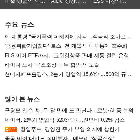
매출·영업익 역대
·AIDC 성장…
ESS 시장서
최대…에이전트
SKT 2분기 성장
‘격돌’
AI 수익화 관건
본궤도
주요 뉴스
이 대통령 "국가폭력 피해자에 사과…적극적 조사로
진실 밝혀야"
'금융복합기업집단' 토스, 전 계열사 내부통제 표준화
ELS 이어 ETF까지…고위험상품 판매 제동 걸린 은행
라이나 노사 '구조조정 구두 합의안' 도출
현대지에프홀딩스, 2분기 영업익 15.6%↑…500억 규모
자사주 매입
많이 본 뉴스
구광모-젠슨 황, 두 달 만에 또 만난다…로봇·AI 등 논의
네이버, 2분기 영업익 5203억원…전년비 0.2% 감소
윙입푸드, 경영진 주가 부양 의지에 상한가
중국 이어 대만도 설비투자…메모리 ‘삼국전쟁’