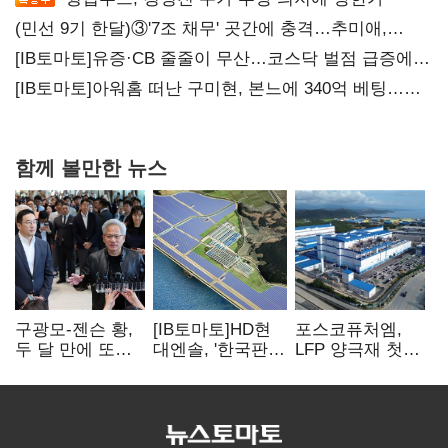
(민선 9기 한달)③'7조 채무' 곳간에 충격…추미애,
20년만에 '비상재정' 선언 승부수
[IB토마토]유증·CB 줄줄이 무산…코스닥 벌점 급증에
상폐 압박
[IB토마토]아워홈 떠난 구미현, 본느에 340억 베팅…
가족 지배체제 구축
함께 볼만한 뉴스
구광모-젠슨 황,
[IB토마토]HD현
포스코퓨처엠,
두 달 만에 또
대엔솔, '한국판
LFP 양극재 첫
만난다…로봇·AI
IRA' 수혜 부상…
대규모 공급…
등 논의
세액공제 선택이
ESS 시장 공략
변수