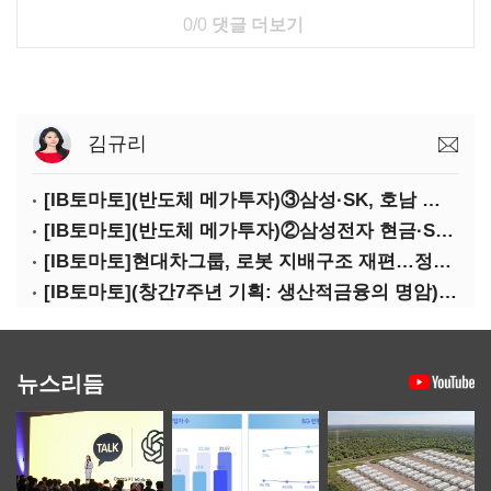
0/0
댓글 더보기
김규리
[IB토마토](반도체 메가투자)③삼성·SK, 호남 동시 출격…인력·협력사 쟁탈전
[IB토마토](반도체 메가투자)②삼성전자 현금·SDI 차입…엇갈린 2655조 투자체력
[IB토마토]현대차그룹, 로봇 지배구조 재편…정의선 1245억 추가 투입 유력
[IB토마토](창간7주년 기획: 생산적금융의 명암)③선택받은 산업, 커진 자금격차
뉴스리듬