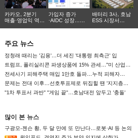
카카오, 2분기
가입자 증가
배터리 3사, 호남
매출·영업익 역대
·AIDC 성장…
ESS 시장서
최대…에이전트
SKT 2분기 성장
‘격돌’
AI 수익화 관건
본궤도
주요 뉴스
정청래 때리는 '김용'…더 세진 '대통령 최측근' 입
트럼프, 폴리실리콘 파생상품에 15% 관세…"미 산업
재건"
전세사기 피해주택 매입 1만호 돌파…누적 피해자
4만278명
문제는 전대 이후…선호투표제로 뒤집힐 땐 '지지층
불복'
"1차 투표서 과반" "게임 끝"…호남대전 앞두고 '충돌'
많이 본 뉴스
구광모-젠슨 황, 두 달 만에 또 만난다…로봇·AI 등 논의
윙입푸드, 경영진 주가 부양 의지에 상한가